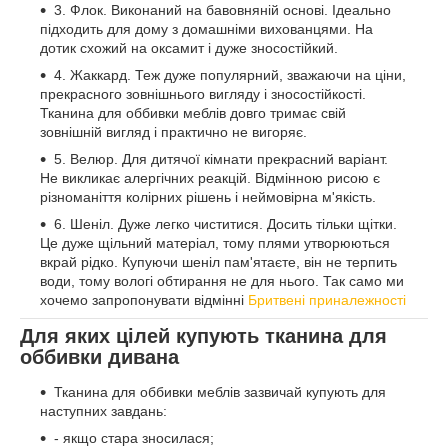
3. Флок. Виконаний на бавовняній основі. Ідеально
підходить для дому з домашніми вихованцями. На
дотик схожий на оксамит і дуже зносостійкий.
4. Жаккард. Теж дуже популярний, зважаючи на ціни,
прекрасного зовнішнього вигляду і зносостійкості.
Тканина для оббивки меблів довго тримає свій
зовнішній вигляд і практично не вигоряє.
5. Велюр. Для дитячої кімнати прекрасний варіант.
Не викликає алергічних реакцій. Відмінною рисою є
різноманіття колірних рішень і неймовірна м'якість.
6. Шеніл. Дуже легко чиститися. Досить тільки щітки.
Це дуже щільний матеріал, тому плями утворюються
вкрай рідко. Купуючи шеніл пам'ятаєте, він не терпить
води, тому вологі обтирання не для нього. Так само ми
хочемо запропонувати відмінні
Бритвені приналежності
Для яких цілей купують тканина для
оббивки дивана
Тканина для оббивки меблів зазвичай купують для
наступних завдань:
- якщо стара зносилася;