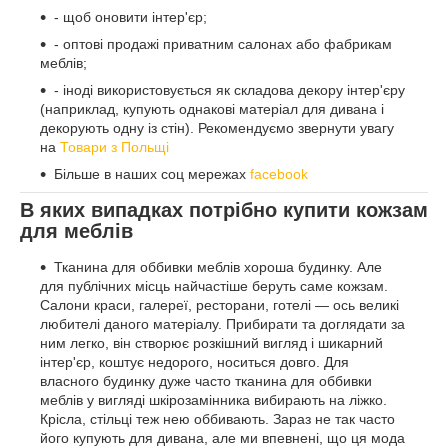
- щоб оновити інтер'єр;
- оптові продажі приватним салонах або фабрикам
меблів;
- іноді використовується як складова декору інтер'єру
(наприклад, купують однакові матеріал для дивана і
декорують одну із стін). Рекомендуємо звернути увагу
на
Товари з Польщі
Більше в наших соц мережах
facebook
В яких випадках потрібно купити кожзам
для меблів
Тканина для оббивки меблів хороша будинку. Але
для публічних місць найчастіше беруть саме кожзам.
Салони краси, галереї, ресторани, готелі — ось великі
любителі даного матеріалу. Прибирати та доглядати за
ним легко, він створює розкішний вигляд і шикарний
інтер'єр, коштує недорого, носиться довго. Для
власного будинку дуже часто тканина для оббивки
меблів у вигляді шкірозамінника вибирають на ліжко.
Крісла, стільці теж нею оббивають. Зараз не так часто
його купують для дивана, але ми впевнені, що ця мода