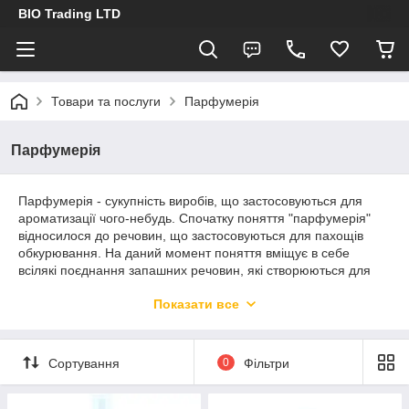
BIO Trading LTD
Товари та послуги
Парфумерія
Парфумерія
Парфумерія - сукупність виробів, що застосовуються для
ароматизації чого-небудь. Спочатку поняття "парфумерія"
відносилося до речовин, що застосовуються для пахощів
обкурювання. На даний момент поняття вміщує в себе
всілякі поєднання запашних речовин, які створюються для
додання приємного аромату, тобто для естетичних цілей.
Показати все
Також під парфумерією розуміється галузь знань, заснованих
на науковому підході в області поєднання запахів.
Парфумерія-це відмінний подарунок на будь-яке свято собі
Сортування
0
Фільтри
або своєму другу,дівчину або кому.