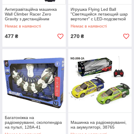
Антигравітаційна машинка
Игрушка Flying Led Ball
Wall Climber Racer Zero
"Светящийся летающий шар
Gravity з дистанційним
вертолет" с LED-подсветкой
управлінням TOY027
TOY003
Немає в наявності
Немає в наявності
477
270
₴
₴
Багатоніжка на
радіокеруванні, сколопендра
Машинка на радіокеруванні,
на пульті, 128A-41
на акумуляторі, 38765