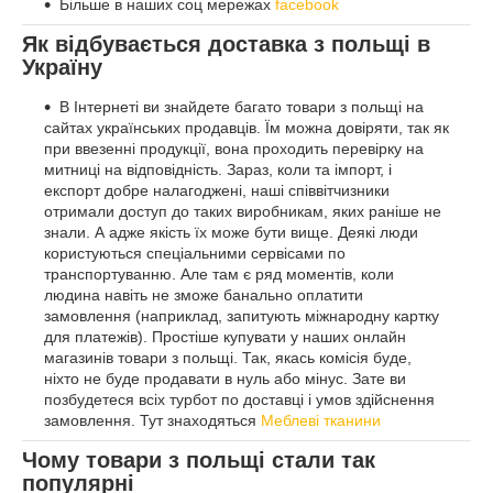
Більше в наших соц мережах
facebook
Як відбувається доставка з польщі в
Україну
В Інтернеті ви знайдете багато товари з польщі на
сайтах українських продавців. Їм можна довіряти, так як
при ввезенні продукції, вона проходить перевірку на
митниці на відповідність. Зараз, коли та імпорт, і
експорт добре налагоджені, наші співвітчизники
отримали доступ до таких виробникам, яких раніше не
знали. А адже якість їх може бути вище. Деякі люди
користуються спеціальними сервісами по
транспортуванню. Але там є ряд моментів, коли
людина навіть не зможе банально оплатити
замовлення (наприклад, запитують міжнародну картку
для платежів). Простіше купувати у наших онлайн
магазинів товари з польщі. Так, якась комісія буде,
ніхто не буде продавати в нуль або мінус. Зате ви
позбудетеся всіх турбот по доставці і умов здійснення
замовлення. Тут знаходяться
Меблеві тканини
Чому товари з польщі стали так
популярні