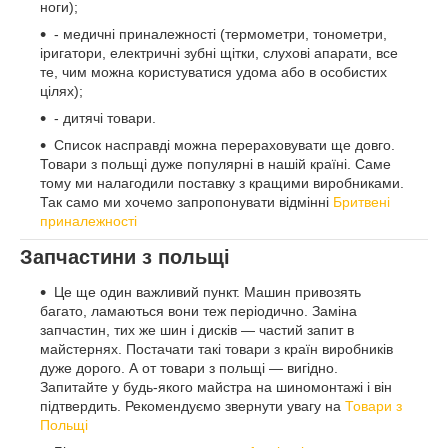
ноги);
- медичні приналежності (термометри, тонометри,
іригатори, електричні зубні щітки, слухові апарати, все
те, чим можна користуватися удома або в особистих
цілях);
- дитячі товари.
Список насправді можна перераховувати ще довго.
Товари з польщі дуже популярні в нашій країні. Саме
тому ми налагодили поставку з кращими виробниками.
Так само ми хочемо запропонувати відмінні
Бритвені
приналежності
Запчастини з польщі
Це ще один важливий пункт. Машин привозять
багато, ламаються вони теж періодично. Заміна
запчастин, тих же шин і дисків — частий запит в
майстернях. Постачати такі товари з країн виробників
дуже дорого. А от товари з польщі — вигідно.
Запитайте у будь-якого майстра на шиномонтажі і він
підтвердить. Рекомендуємо звернути увагу на
Товари з
Польщі