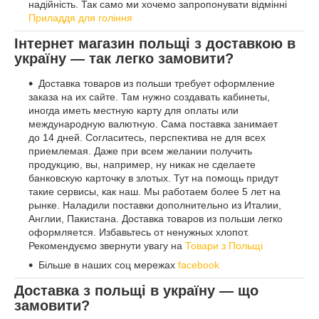
надійність. Так само ми хочемо запропонувати відмінні
Приладдя для гоління
Інтернет магазин польщі з доставкою в
україну — так легко замовити?
Доставка товаров из польши требует оформление
заказа на их сайте. Там нужно создавать кабинеты,
иногда иметь местную карту для оплаты или
международную валютную. Сама поставка занимает
до 14 дней. Согласитесь, перспектива не для всех
приемлемая. Даже при всем желании получить
продукцию, вы, например, ну никак не сделаете
банковскую карточку в злотых. Тут на помощь придут
такие сервисы, как наш. Мы работаем более 5 лет на
рынке. Наладили поставки дополнительно из Италии,
Англии, Пакистана. Доставка товаров из польши легко
оформляется. Избавьтесь от ненужных хлопот.
Рекомендуємо звернути увагу на
Товари з Польщі
Більше в наших соц мережах
facebook
Доставка з польщі в україну — що
замовити?