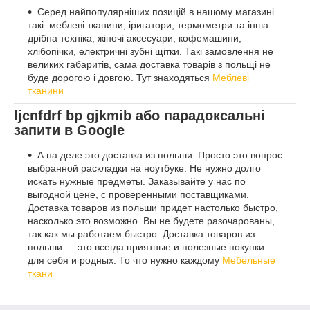
Серед найпопулярніших позицій в нашому магазині
такі: меблеві тканини, іригатори, термометри та інша
дрібна техніка, жіночі аксесуари, кофемашини,
хлібопічки, електричні зубні щітки. Такі замовлення не
великих габаритів, сама доставка товарів з польщі не
буде дорогою і довгою. Тут знаходяться
Меблеві
тканини
ljcnfdrf bp gjkmib або парадоксальні
запити в Google
А на деле это доставка из польши. Просто это вопрос
выбранной раскладки на ноутбуке. Не нужно долго
искать нужные предметы. Заказывайте у нас по
выгодной цене, с проверенными поставщиками.
Доставка товаров из польши придет настолько быстро,
насколько это возможно. Вы не будете разочарованы,
так как мы работаем быстро. Доставка товаров из
польши — это всегда приятные и полезные покупки
для себя и родных. То что нужно каждому
Мебельные
ткани