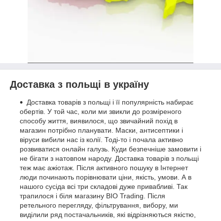
Доставка з польщі в україну
Доставка товарів з польщі і її популярність набирає
обертів. У той час, коли ми звикли до розміреного
способу життя, виявилося, що звичайний похід в
магазин потрібно планувати. Маски, антисептики і
віруси вибили нас із колії. Тоді-то і почала активно
розвиватися онлайн галузь. Куди безпечніше замовити і
не бігати з натовпом народу. Доставка товарів з польщі
теж має ажіотаж. Після активного пошуку в Інтернет
люди починають порівнювати ціни, якість, умови. А в
нашого сусіда всі три складові дуже привабливі. Так
трапилося і біля магазину BIO Trading. Після
ретельного перегляду, фільтрування, вибору, ми
виділили ряд постачальників, які відрізняються якістю,