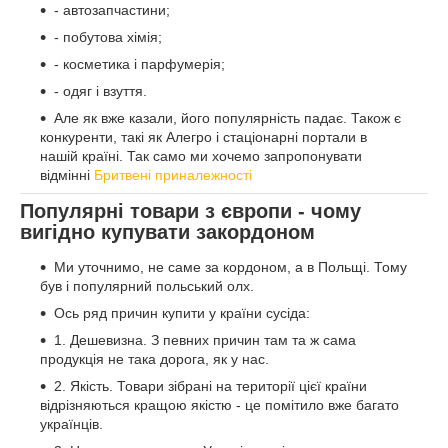
- автозапчастини;
- побутова хімія;
- косметика і парфумерія;
- одяг і взуття.
Але як вже казали, його популярність падає. Також є
конкуренти, такі як Алегро і стаціонарні портали в
нашій країні. Так само ми хочемо запропонувати
відмінні
Бритвені приналежності
Популярні товари з європи - чому
вигідно купувати закордоном
Ми уточнимо, не саме за кордоном, а в Польщі. Тому
був і популярний польський олх.
Ось ряд причин купити у країни сусіда:
1. Дешевизна. З певних причин там та ж сама
продукція не така дорога, як у нас.
2. Якість. Товари зібрані на території цієї країни
відрізняються кращою якістю - це помітило вже багато
українців.