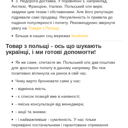
3. Недорога доставка. У порівнянні з, наприклад,
Англією, Францією, Італією. Польський олх виріс
завдяки цим тезам і обставинами. Але його репутацію
підривали самі продавці. Несумлінність їх привела до
падіння популярності і попиту. Рекомендуємо звернути
увагу на
Товари з Польщі
Більше в наших соц мережах
facebook
Товар з польщі - ось що шукають
українці, і ми готові допомогти!
Як же саме, спитаєте ви. Польський олх дав поштовх
для зростання попиту в даному напрямку. Він теж
позитивно вплинула на ринок в свій час.
Чому варто бронювати саме у нас:
- відмінна якість;
- є список позицій вже в наявності;
- якісна консультація від менеджера;
- акції та знижки;
- і найважливіше - сумлінність. У нас тільки
перевірені постачальники і гарантоване отримання