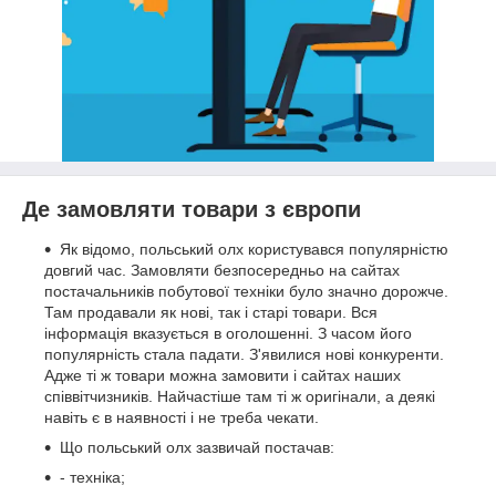
Де замовляти товари з європи
Як відомо, польський олх користувався популярністю
довгий час. Замовляти безпосередньо на сайтах
постачальників побутової техніки було значно дорожче.
Там продавали як нові, так і старі товари. Вся
інформація вказується в оголошенні. З часом його
популярність стала падати. З'явилися нові конкуренти.
Адже ті ж товари можна замовити і сайтах наших
співвітчизників. Найчастіше там ті ж оригінали, а деякі
навіть є в наявності і не треба чекати.
Що польський олх зазвичай постачав:
- техніка;