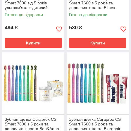
Smart 7600 від 5 років
Smart 7600 з 5 років та
ультрам'яка + дитячий
дорослих + паста Elmex
ополіскувач Elmex Junior 6-12
Aronal з цинком для захисту
Готово до відправки
Готово до відправки
років
ясен
494
530
₴
₴
Купити
Купити
Зубная щетка Curaprox CS
Зубная щетка Curaprox CS
Smart 7600 з 5 років та
Smart 7600 з 5 років та
дорослих + паста Ben&Anna
дорослих + паста Biorepair