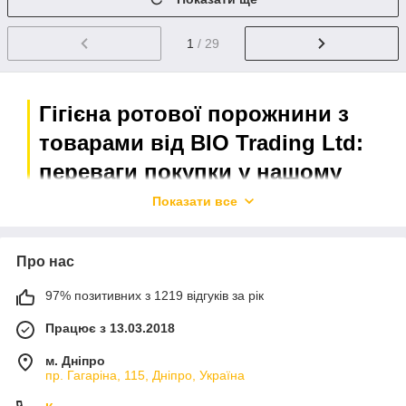
1
/ 29
Гігієна ротової порожнини з
товарами від BIO Trading Ltd:
переваги покупки у нашому
інтернет-магазині
Показати все
Прямі поставки
Про нас
Компанія здійснює прямий імпорт косметики та
засобів по догляду за ротовою порожниною з
97% позитивних з 1219 відгуків за рік
Європи. Вся продукція оригінальна, сертифікована,
Працює з 13.03.2018
відповідає високим стандартам якості та безпеки.
м. Дніпро
Лояльні ціни
пр. Гагаріна, 115, Дніпро, Україна
Завдяки прямій роботі з виробниками та