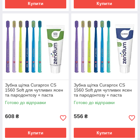
при гіперчутливості емалі та наявності
Купити
Купити
стоматологічних захворювань.
Детальніше ➔
Більше товарів
Зубна щітка Curaprox CS
Зубна щітка Curaprox CS
1560 Soft для чутливих ясен
1560 Soft для чутливих ясен
та пародонтозу + паста
та пародонтозу + паста
Zendium Extra Fresh свіжість
Zendium Classic для здоров'я
Готово до відправки
Готово до відправки
та захист
зубів та ясен
608
556
₴
₴
Купити
Купити