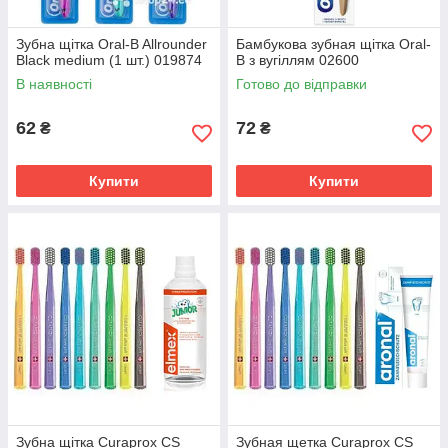
Зубна щітка Oral-B Allrounder
Бамбукова зубная щітка Oral-
Black medium (1 шт.) 019874
B з вугіллям 02600
В наявності
Готово до відправки
62
72
₴
₴
Купити
Купити
Дитяча зубна щітка Oral-B" Cars Тачки
Екстрам'яка щетина для догляду за молочними
зубами, ергономічний дизайн ручки, овальна
форма головки для ефективного видалення
зубного нальоту.
Детальніше ➔
Зубна щітка Curaprox CS
Зубная щетка Curaprox CS