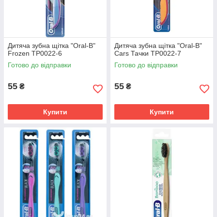
наборах – дешевше
ефективно
та вигідніше.
видаляти зубний
наліт на емалі та у
міжзубному
просторі. Багато
Дитяча зубна щітка "Oral-B"
Дитяча зубна щітка "Oral-B"
моделей оснащені
Frozen TP0022-6
Cars Тачки TP0022-7
ребристою
Готово до відправки
Готово до відправки
поверхнею на задній
стороні головки для
очищення язику від
55
55
₴
₴
нальоту.
Купити
Купити
Якісні щітки, на які варто
звернути увагу