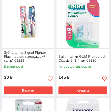
Продукція Oral-B та Curaprox для
гігієни зубів та свіжості дихання.
Замовте у нас за доступною ціною
та швидкою доставкою по Україні.
Роздрібний та оптовий продаж
Відправка в день замовлення
Можлива оплата при отриманні
Зубна щітка Signal Fighter
Plus medium (випадковий
Змінні щітки GUM Proxabrush
Перейти до каталогу
колір) 03213
Classic 8, 1,4 мм 03220
В наявності
Готово до відправки
30
145
₴
₴
Найкраща
Купити
Купити
Якість