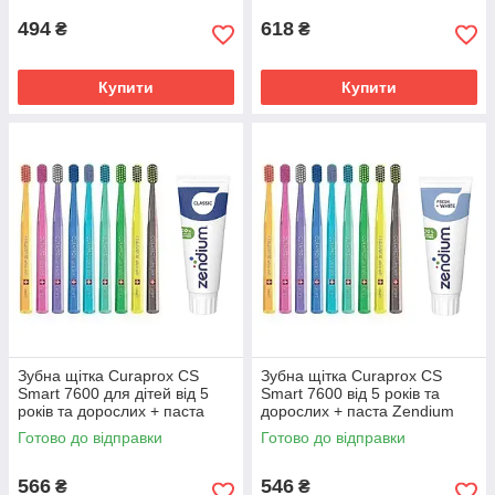
494
618
₴
₴
Купити
Купити
Зубна щітка Curaprox CS 5460 Ultra Soft для
чутливих ясен + ополіскувач ELMEX Sensitive
Original
Щітка має 5460 щетинок діаметром 0,1 мм,
підходить при пародонтозі та високій чутливості
ясен Забезпечує ефективне видалення нальоту
у важкодоступних місцях.
Зубна щітка Curaprox CS
Зубна щітка Curaprox CS
Детальніше ➔
Smart 7600 для дітей від 5
Smart 7600 від 5 років та
років та дорослих + паста
дорослих + паста Zendium
Zendium Classic для здоров'я
Fresh+White для
Готово до відправки
Готово до відправки
зубів та ясен
відбілювання та свіжого
дихання
566
546
₴
₴