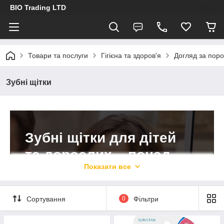
BIO Trading LTD
Товари та послуги
Гігієна та здоров'я
Догляд за пор
Зубні щітки
Зубні щітки для дітей
та дорослих – понад
Показати все
150 моделей щіток в
інтернет-магазині BIO
Сортування
0
Фільтри
Trading Ltd!