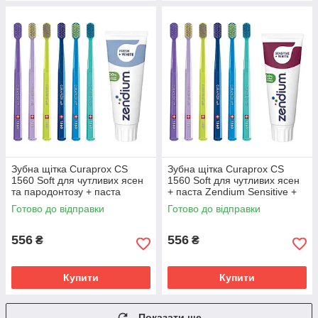
Зубна щітка Curaprox CS
Зубна щітка Curaprox CS
1560 Soft для чутливих ясен
1560 Soft для чутливих ясен
та пародонтозу + паста
+ паста Zendium Sensitive +
Zendium Fresh+White для
White відбілювання чутливих
Готово до відправки
Готово до відправки
відбілювання та свіжого
зубів
дихання
556
556
₴
₴
Купити
Купити
Показати ще