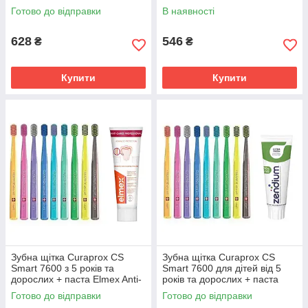
Orange натуральна
PERIBIOMA підтримка
Зубна щітка Curaprox CS 3960 Super Soft +
Готово до відправки
В наявності
відбілююча з фтором
мікрофлори
паста Zendium Classic + ополіскувач Elmex
Caries Protection
628
546
₴
₴
Особливо тонка та м'яка щетина – 3960 шт;
0,12мм. Зубна щітка підходить для чутливих
ясен та захищає від пародонтозу. Комплексний
Купити
Купити
захист зубів та ясен
Детальніше ➔
Зубна щітка Curaprox CS
Зубна щітка Curaprox CS
Smart 7600 з 5 років та
Smart 7600 для дітей від 5
дорослих + паста Elmex Anti-
років та дорослих + паста
Caries Professional захист від
Zendium Extra Fresh свіжість
Готово до відправки
Готово до відправки
карієсу
та захист