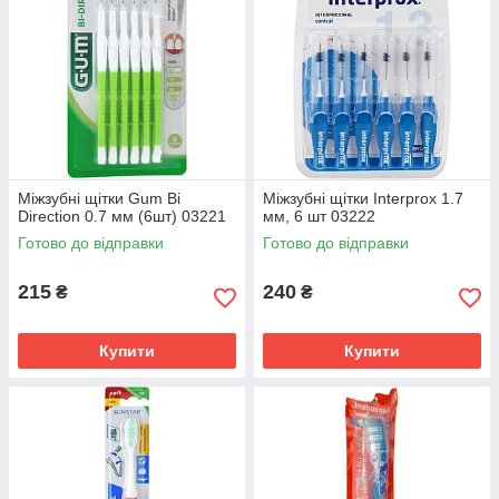
Міжзубні щітки Gum Bi
Міжзубні щітки Interprox 1.7
Direction 0.7 мм (6шт) 03221
мм, 6 шт 03222
Мануальні зубні щітки:
Готово до відправки
Готово до відправки
особливості та переваги
215
240
₴
₴
Для будь-яких
Простота
потреб
використання
Купити
Купити
Щітки представлені
Догляд за зубами за
в кількох варіантах
допомогою
за ступенем
мануальних зубних
жорсткості щетини
щіток забезпечує
– дуже м'яка, м'яка,
високу
середня, жорстка.
ефективність, при
Діти з молочними
цьому не вимагає