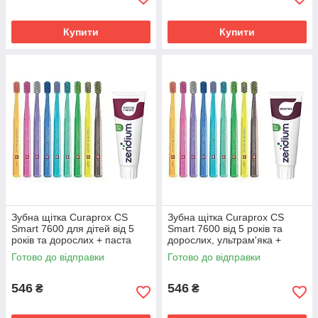
Купити
Купити
Зубна щітка Curaprox CS
Зубна щітка Curaprox CS
Smart 7600 для дітей від 5
Smart 7600 від 5 років та
років та дорослих + паста
дорослих, ультрам'яка +
Zendium Sensitive + White
паста Zendium Sensitive для
Готово до відправки
Готово до відправки
Набір зубних щіток Curaprox CS 5460/3 Ultra
відбілювання чутливих зубів
чутливих зубів
Soft d 0,10 мм (3 шт.) + паста Zendium
Sensitive+White відбілювання чутливих зубів
546
546
₴
₴
Матеріал щетини – поліестер. Рекомендована