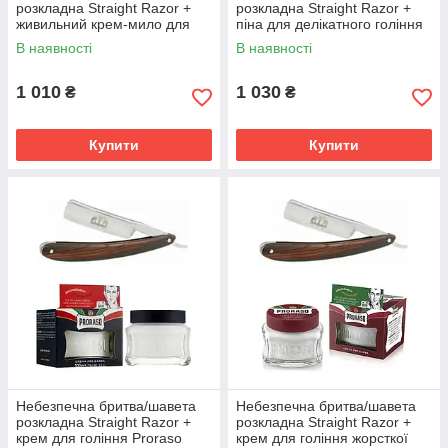
розкладна Straight Razor +
розкладна Straight Razor +
живильний крем-мило для
піна для делікатного гоління
гоління Proraso Red 150 мл
Proraso Yellow Line з маслом
В наявності
В наявності
ши
1 010
1 030
₴
₴
Купити
Купити
Небезпечна бритва/шавета розкладна
Straight Razor
Дерев'яна ручка, ергономічний дизайн, надійне
утримання бритви в руках. Гостро сталеве лезо
для гладкого гоління.
Детальніше ➔
Небезпечна бритва/шавета
Небезпечна бритва/шавета
розкладна Straight Razor +
розкладна Straight Razor +
крем для гоління Proraso
крем для гоління жорсткої