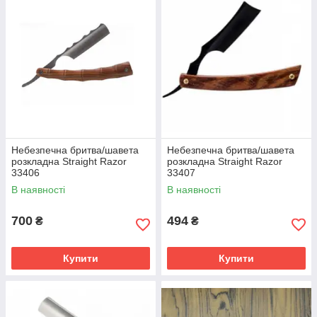
Продаж в роздріб та по дропшипінгу
Безкоштовна доставка від 2000 грн
Відправка післяплатою
Перейти до каталогу
Небезпечна бритва/шавета
Небезпечна бритва/шавета
розкладна Straight Razor
розкладна Straight Razor
33406
33407
Найкраща
В наявності
В наявності
Якість
700
494
₴
₴
Купити
Купити