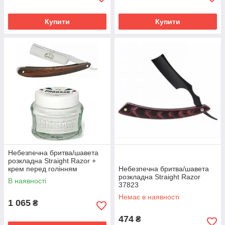
Купити
Купити
Небезпечна бритва/шавета
розкладна Straight Razor +
крем перед голінням
Небезпечна бритва/шавета
заспокійливий Proraso White
розкладна Straight Razor
В наявності
Crema Pre Barba 100 мл
37823
Немає в наявності
1 065
₴
474
₴