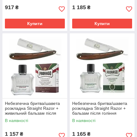
917
1 185
₴
₴
Більше товарів
Купити
Купити
Небезпечна бритва/шавета
Небезпечна бритва/шавета
розкладна Straight Razor +
розкладна Straight Razor +
живильний бальзам після
бальзам після гоління
гоління Proraso Red
Proraso Green 100 мл
В наявності
В наявності
1 157
1 165
₴
₴