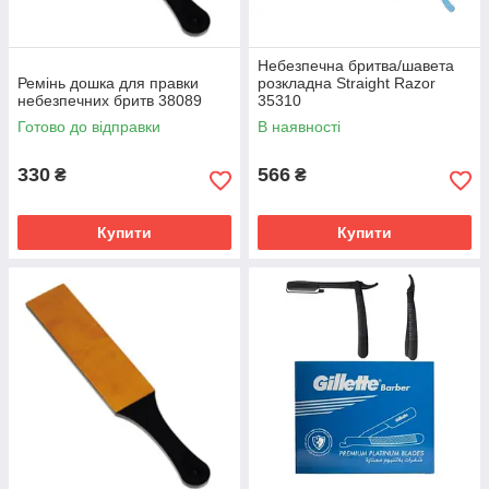
Дерев'яна ручка з нержавіючої сталі. Розмір
складеної бритви – 14 см. Вага 66 г.
Небезпечна бритва/шавета
Ремінь дошка для правки
розкладна Straight Razor
Детальніше ➔
небезпечних бритв 38089
35310
Готово до відправки
В наявності
330
566
₴
₴
Купити
Купити