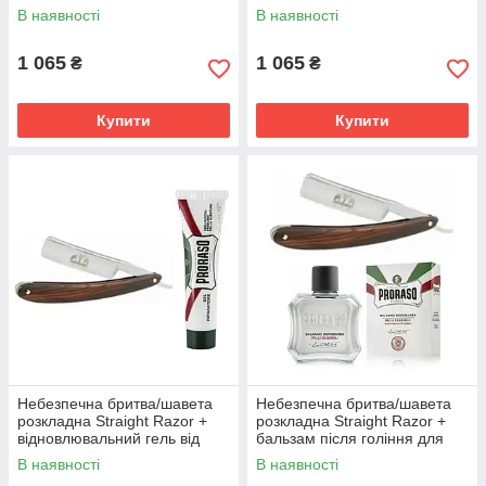
Blue 100 мл
щетини Proraso Red 100 мл
В наявності
В наявності
1 065
1 065
₴
₴
Купити
Купити
Ремінь для правки небезпечних бритв
Ремінь із натуральної яловичої шкіри для
Небезпечна бритва/шавета
Небезпечна бритва/шавета
заточування, згладжування, полірування
розкладна Straight Razor +
розкладна Straight Razor +
небезпечної бритви. Розмір 52 см.
відновлювальний гель від
бальзам після гоління для
подразнення шкіри Proraso
чутливої ​​шкіри Proraso White
В наявності
В наявності
Детальніше ➔
Green Repair Gel
з зеленим чаєм