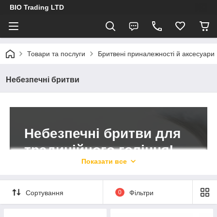
BIO Trading LTD
Товари та послуги
Бритвені приналежності й аксесуари
Небезпечні бритви
Небезпечні бритви для
традиційного гоління!
Показати все
Широкий вибір моделей за
доступними цінами в інтернет-
магазині BIO Trading Ltd. При
Сортування
0
Фільтри
замовленні до 17:00 відправлення
виконується того ж дня.