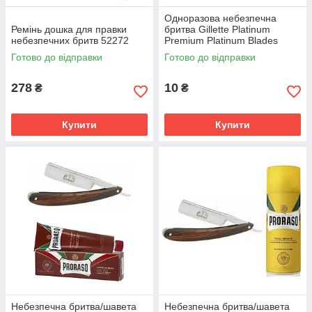
Одноразова небезпечна
Ремінь дошка для правки
бритва Gillette Platinum
небезпечних бритв 52272
Premium Platinum Blades
02893
Готово до відправки
Готово до відправки
Ремінь для правки небезпечних бритв
278
10
₴
₴
Інструмент для заточування, згладжування,
полірування бритви. Матеріали – яловича
шкіра, дерево, акрилове покриття. Дві робочі
Купити
Купити
поверхні. Розмір – 38,5 см.
Детальніше ➔
Небезпечна бритва/шавета
Небезпечна бритва/шавета