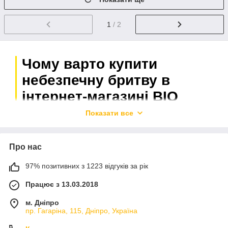
1
/ 2
Чому варто купити
небезпечну бритву в
інтернет-магазині BIO
Trading Ltd
Показати все
Надійні виробники
Про нас
Ми пропонуємо небезпечні бритви від таких
виробників, як Straight Razor, Giesen & Forsthoff, а
97% позитивних з 1223 відгуків за рік
також
бритвені приналежності й аксесуари
від
Працює з 13.03.2018
інших перевірених і надійних брендів з Європи та
Китаю. Вся продукція відповідає високому рівню
м. Дніпро
якості.
пр. Гагаріна, 115, Дніпро, Україна
Прийнятні ціни