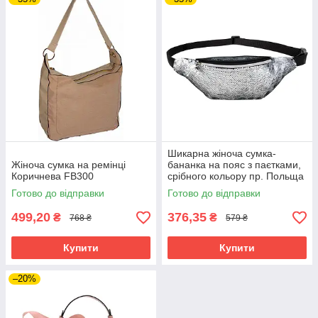
Шикарна жіноча сумка-
Жіноча сумка на ремінці
бананка на пояс з паєтками,
Коричнева FB300
срібного кольору пр. Польща
NR2
Готово до відправки
Готово до відправки
499,20
376,35
₴
₴
768 ₴
579 ₴
Купити
Купити
–20%