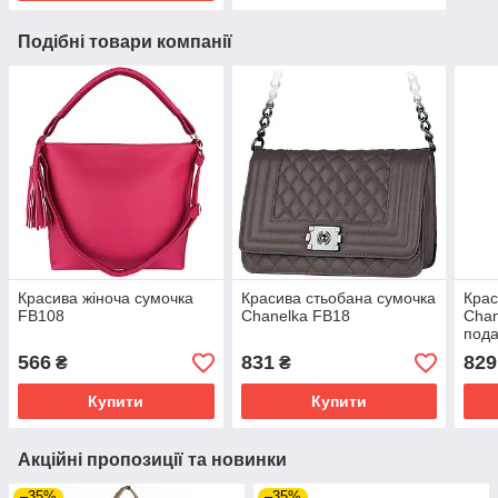
Подібні товари компанії
Красива жіноча сумочка
Красива стьобана сумочка
Крас
FB108
Chanelka FB18
Chan
пода
чер
566
831
829
₴
₴
Купити
Купити
Акційні пропозиції та новинки
–35%
–35%