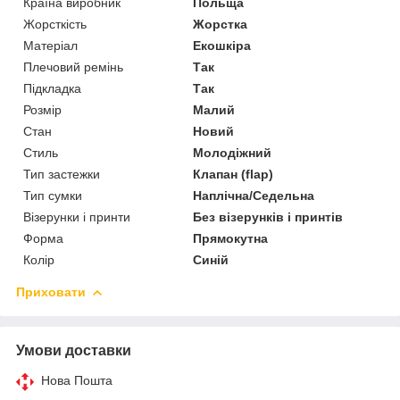
Країна виробник
Польща
Жорсткість
Жорстка
Матеріал
Екошкіра
Плечовий ремінь
Так
Підкладка
Так
Розмір
Малий
Стан
Новий
Стиль
Молодіжний
Тип застежки
Клапан (flap)
Тип сумки
Наплічна/Седельна
Візерунки і принти
Без візерунків і принтів
Форма
Прямокутна
Колір
Синій
Приховати
Умови доставки
Нова Пошта