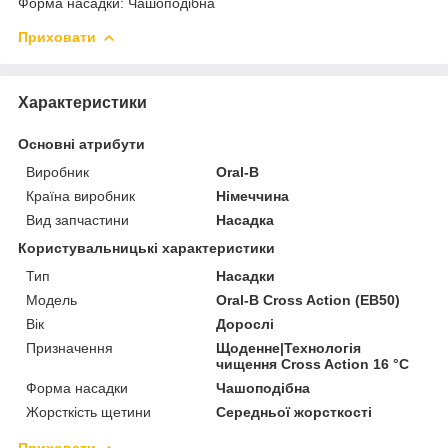
Форма насадки: Чашоподібна
Приховати
Характеристики
Основні атрибути
Виробник
Oral-B
Країна виробник
Німеччина
Вид запчастини
Насадка
Користувальницькі характеристики
Тип
Насадки
Мoдель
Oral-B Cross Action (EB50)
Вік
Дорослі
Призначення
Щоденне|Технологія
чищення Cross Action 16 °C
Форма насадки
Чашоподібна
Жорсткість щетини
Середньої жорсткості
Приховати