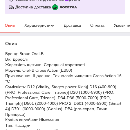
Доступна доставка
Опис
Характеристики
Доставка
Оплата
Умови п
Опис
Бренд: Braun Oral-B
Вік: Дорослі
Жорсткість щетини: Середньої жорсткості
Модель: Oral-B Cross Action (EB50)
Призначення: Щоденне| Технологія чищення Cross Action 16
°C
Сумісність: D12 (Vitality, Stages power Kids)| D16 (400-900)
(PRO, Professional Care, Trizone)| D20 (1000-5900) (PRO,
Professional Care, Trizone)| D34-D36 (5000-7000) (PRO,
Triumph)| D501 (2000-4000) PRO 2| D601 (4000-5900) (Smart
4)| D701 (6000-9000) (Genius)| DB4 (pro-expert, Тачки,
Принцеса)
Країна виробник: Німеччина
Тип: Насадки