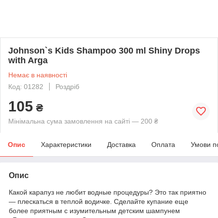
Johnson`s Kids Shampoo 300 ml Shiny Drops
with Arga
Немає в наявності
Код: 01282
Роздріб
105
₴
Мінімальна сума замовлення на сайті — 200 ₴
Опис
Характеристики
Доставка
Оплата
Умови п
Опис
Какой карапуз не любит водные процедуры? Это так приятно
— плескаться в теплой водичке. Сделайте купание еще
более приятным с изумительным детским шампунем