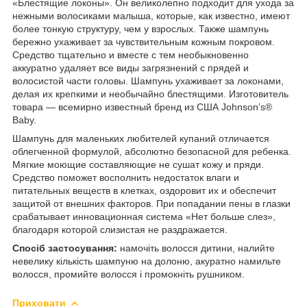
«Блестящие локоны». Он великолепно подходит для ухода за
нежными волосиками малыша, которые, как известно, имеют
более тонкую структуру, чем у взрослых. Также шампунь
бережно ухаживает за чувствительным кожным покровом.
Средство тщательно и вместе с тем необыкновенно
аккуратно удаляет все виды загрязнений с прядей и
волосистой части головы. Шампунь ухаживает за локонами,
делая их крепкими и необычайно блестящими. Изготовитель
товара — всемирно известный бренд из США Johnson’s®
Baby.
Шампунь для маленьких любителей купаний отличается
облегченной формулой, абсолютно безопасной для ребенка.
Мягкие моющие составляющие не сушат кожу и пряди.
Средство поможет восполнить недостаток влаги и
питательных веществ в клетках, оздоровит их и обеспечит
защитой от внешних факторов. При попадании пены в глазки
срабатывает инновационная система «Нет больше слез»,
благодаря которой слизистая не раздражается.
Спосіб застосування:
намочіть волосся дитини, налийте
невелику кількість шампуню на долоню, акуратно намильте
волосся, промийте волосся і промокніть рушником.
Приховати