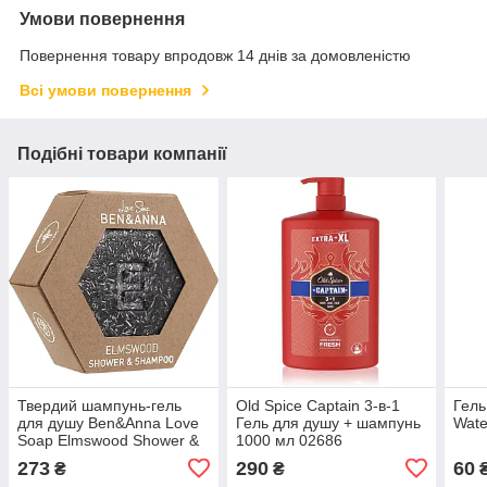
Умови повернення
Повернення товару впродовж 14 днів за домовленістю
Всі умови повернення
Подібні товари компанії
Твердий шампунь-гель
Old Spice Captain 3-в-1
Гель
для душу Ben&Anna Love
Гель для душу + шампунь
Wate
Soap Elmswood Shower &
1000 мл 02686
Shampoo Gel 60 г 02939
273
290
60
₴
₴