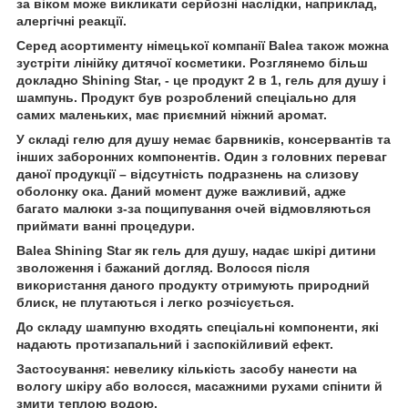
за віком може викликати серйозні наслідки, наприклад,
алергічні реакції.
Серед асортименту німецької компанії Balea також можна
зустріти лінійку дитячої косметики. Розглянемо більш
докладно Shining Star, - це продукт 2 в 1, гель для душу і
шампунь. Продукт був розроблений спеціально для
самих маленьких, має приємний ніжний аромат.
У складі гелю для душу немає барвників, консервантів та
інших заборонних компонентів. Один з головних переваг
даної продукції – відсутність подразнень на слизову
оболонку ока. Даний момент дуже важливий, адже
багато малюки з-за пощипування очей відмовляються
приймати ванні процедури.
Balea Shining Star як гель для душу, надає шкірі дитини
зволоження і бажаний догляд. Волосся після
використання даного продукту отримують природний
блиск, не плутаються і легко розчісується.
До складу шампуню входять спеціальні компоненти, які
надають протизапальний і заспокійливий ефект.
Застосування: невелику кількість засобу нанести на
вологу шкіру або волосся, масажними рухами спінити й
змити теплою водою.