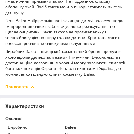
і має ніжний, приємний запах. Не подразнює слизову
оболонку очей. Засіб також можна використовувати як гель
для душу.
Гель Balea Halfpipe зміцнює і захищає дитячі волосся, надає
їм природний блиск і забезпечує легке розчісування, не
щипає очі дитини. Засіб також має протизапальну і
заспокійливу дію на шкіру голови дитини. Крім того, живить
волосся, роблячи їх блискучими і слухняними.
Виробник Balea – німецький косметичний бренд, продукція
якого відома далеко за межами Німеччини. Висока якість і
доступна ціна дозволили молодий марку завоювати симпатії
багатьох покупців Європи. Не стала винятком і Україна, де
можна легко і швидко купити косметику Balea.
Приховати
Характеристики
Основні
Виробник
Balea