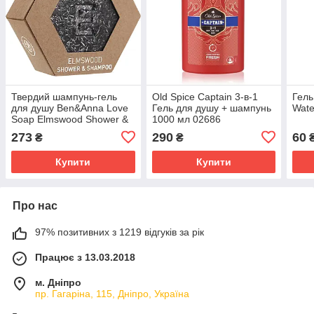
Твердий шампунь-гель
Old Spice Captain 3-в-1
Гель
для душу Ben&Anna Love
Гель для душу + шампунь
Wate
Soap Elmswood Shower &
1000 мл 02686
Shampoo Gel 60 г 02939
273
290
60
₴
₴
Купити
Купити
Про нас
97% позитивних з 1219 відгуків за рік
Працює з 13.03.2018
м. Дніпро
пр. Гагаріна, 115, Дніпро, Україна