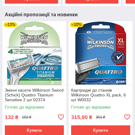
Акційні пропозиції та новинки
–13%
–10%
Змінні касети Wilkinson Sword
Картриджі до станків
(Schick) Quattro Titanium
Wilkinson Quattro XL pack, 6
Sensitive 2 шт 02374
шт W0032
Готово до відправки
Готово до відправки
132
315,90
₴
₴
152 ₴
351 ₴
Купити
Купити