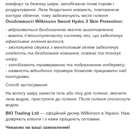
комфорт та безпеку шкіри, запобігаючи появі порізів і
роздратування. Леза бездоганно ковзають, повторюючи
контури обличчя, тому забезпечують чисте гоління.
Особливості Wilkinson Sword Hydro 3 Skin Protection:
- відрізняються бездоганною якістю виготовлення;
- мають п'ятиступінчасту систему лез, що забезпечує
ефективне гоління волосся;
- зволожуюча смужка з ментоловим гелем забезпечує
гладкість та бездоганне ковзання, освіжає та тонізує
шкіру;
- запобігають травмуванню та подразненню епідермісу;
- наявність відкидного тримера дозволяє працювати над
контурами.
Спосіб застосування
На вологу шкіру нанести гель або піну для гоління, змочити
леза водою, приступити до гоління. Після гоління сполоснути
водою.
BIO Trading Ltd
— офіційний дилер Willkinson в Україні. Нам
довіряють клієнти і з нами працюють оптовики.
Чекаємо на ваші замовлення!