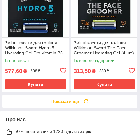
Змінні касети для гоління
Змінні касети для гоління
Wilkinson Sword Hydro 5
Wilkinson Sword The Face
Hydrating Gel Pro Vitamin B5
Groomer Hydrating Gel (4 шт.)
(8 шт.) 02885
02887
В наявності
Готово до відправки
577,60
313,50
₴
₴
608 ₴
330 ₴
Купити
Купити
Показати ще
Про нас
97% позитивних з 1223 відгуків за рік