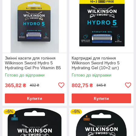
Змінні касети для гоління
Картриджі для гоління
Wilkinson Sword Hydro 5
Wilkinson Sword Hydro 5
Hydrating Gel Pro Vitamin B5
Hydrating Gel (10+2 шт.)
(4+1 шт.) 02884
02724
Готово до відправки
Готово до відправки
365,82
802,75
₴
₴
402 ₴
845 ₴
Купити
Купити
–5%
–5%