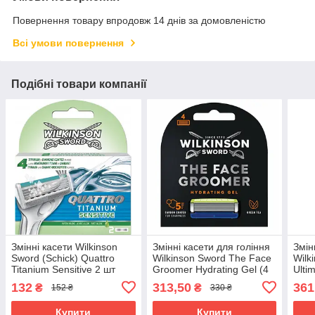
Повернення товару впродовж 14 днів за домовленістю
Всі умови повернення
Подібні товари компанії
Змінні касети Wilkinson
Змінні касети для гоління
Змін
Sword (Schick) Quattro
Wilkinson Sword The Face
Wilk
Titanium Sensitive 2 шт
Groomer Hydrating Gel (4
Ulti
02374
шт.) 02887
132
313,50
361
₴
₴
152 ₴
330 ₴
Купити
Купити