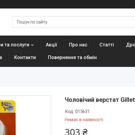
и та послуги
Акції
Про нас
Статті
Дро
а
Контакти
Повернення та обмін
Чоловічий верстат Gillet
Код:
015631
Немає в наявності
303 ₴