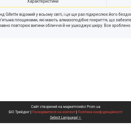
Характеристики
д Gillette відомий у всьому світі, і це ще раз підкреслює його бездога
 п'ятьма площинами, які мають алмазоподібне покриття, що забезп
авно повторює вигини обличчя й не ушкоджує шкіру. Все зроблено д
Сайт створений на маркетплейсі
Prom.ua
БІО Трейдінг |
Поскаржитися на контент
|
Політика конфіденційності
Select Language
▼