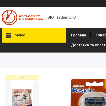
BIO Trading LTD
Меню
Головна
Товар
Доставка та оплат
Товари та послуги
Бритвені приналежності й
аксесуари
Електробритви та аксесуари
до електробритв
Гігієна та здоров'я
Іграшки
Сумки, рюкзаки
Аксесуари з натуральної шкіри
(пітон, крокодил)