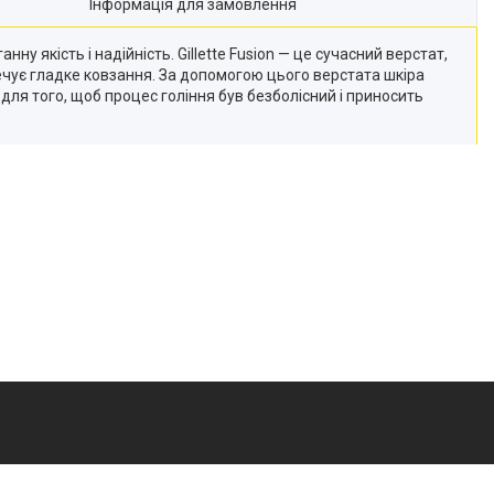
Інформація для замовлення
нну якість і надійність. Gillette Fusion — це сучасний верстат,
ечує гладке ковзання. За допомогою цього верстата шкіра
ля того, щоб процес гоління був безболісний і приносить