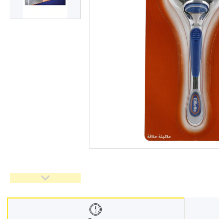
Взуття
Екіпірування для полювання та
риболовлі
Засоби приглушення
радіосигналу
Товари з Польщі
Побутова хімія з Європи
Меблеві тканини
Аксесуари для мобільних
телефонів
Чай, кава
Снеки
Парфумерія
Жіночі епілятори
Електричні зубні щітки
Про нас
Відгуки