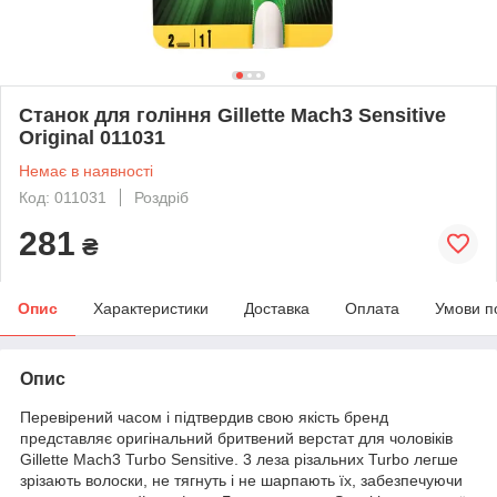
Станок для гоління Gillette Mach3 Sensitive
Original 011031
Немає в наявності
Код: 011031
Роздріб
281
₴
Опис
Характеристики
Доставка
Оплата
Умови п
Опис
Перевірений часом і підтвердив свою якість бренд
представляє оригінальний бритвений верстат для чоловіків
Gillette Mach3 Turbo Sensitive. 3 леза різальних Turbo легше
зрізають волоски, не тягнуть і не шарпають їх, забезпечуючи