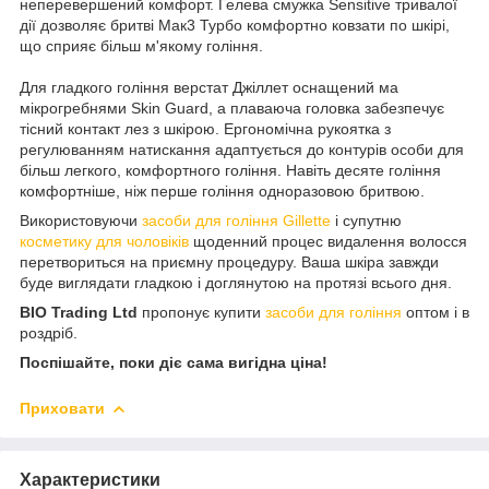
неперевершений комфорт. Гелева смужка Sensitive тривалої
дії дозволяє бритві Мак3 Турбо комфортно ковзати по шкірі,
що сприяє більш м'якому гоління.
Для гладкого гоління верстат Джіллет оснащений ма
мікрогребнями Skin Guard, а плаваюча головка забезпечує
тісний контакт лез з шкірою. Ергономічна рукоятка з
регулюванням натискання адаптується до контурів особи для
більш легкого, комфортного гоління. Навіть десяте гоління
комфортніше, ніж перше гоління одноразовою бритвою.
Використовуючи
засоби для гоління Gillette
і супутню
косметику для чоловіків
щоденний процес видалення волосся
перетвориться на приємну процедуру. Ваша шкіра завжди
буде виглядати гладкою і доглянутою на протязі всього дня.
BIO Trading Ltd
пропонує купити
засоби для гоління
оптом і в
роздріб.
Поспішайте, поки діє сама вигідна ціна!
Приховати
Характеристики