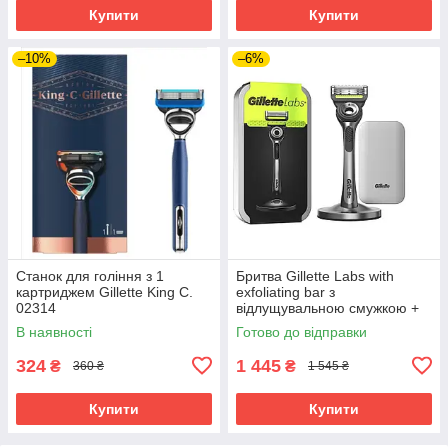
Купити
Купити
–10%
–6%
Станок для гоління з 1
Бритва Gillette Labs with
картриджем Gillette King C.
exfoliating bar з
02314
відлущувальною смужкою +
магнітна підставка (2 кас.) +
В наявності
Готово до відправки
кейс 02729
324
1 445
₴
₴
360 ₴
1 545 ₴
Купити
Купити