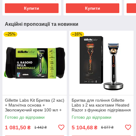
Купити
Купити
Акційні пропозиції та новинки
–25%
–16%
Gillette Labs Kit Бритва (2 кас)
Бритва для гоління Gillette
+ Магнітна основа +
Labs з 2 ма касетами Heated
Зволожуючий крем 100 мл +
Razor з функцією підігрівання
сумка 02764
01596
Готово до відправки
Готово до відправки
1 081,50
5 104,68
₴
₴
1 442 ₴
6 077 ₴