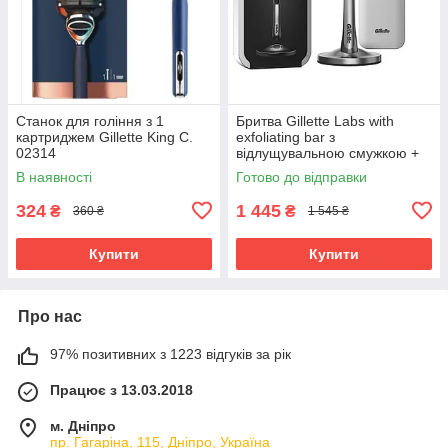
Станок для гоління з 1
Бритва Gillette Labs with
картриджем Gillette King C.
exfoliating bar з
02314
відлущувальною смужкою +
магнітна підставка (2 кас.) +
В наявності
Готово до відправки
кейс 02729
324
1 445
₴
₴
360 ₴
1 545 ₴
Купити
Купити
Про нас
97% позитивних з 1223 відгуків за рік
Працює з 13.03.2018
м. Дніпро
пр. Гагаріна, 115, Дніпро, Україна