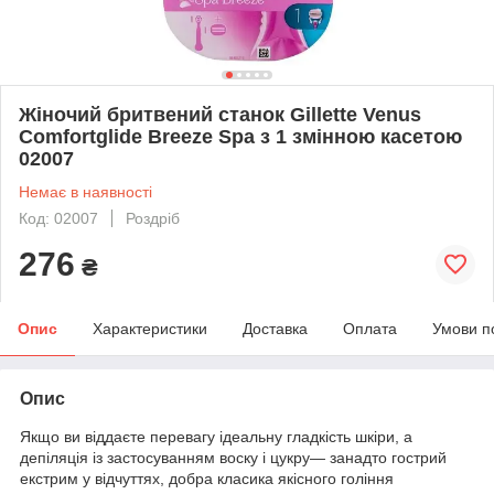
Жіночий бритвений станок Gillette Venus
Comfortglide Breeze Spa з 1 змінною касетою
02007
Немає в наявності
Код: 02007
Роздріб
276
₴
Опис
Характеристики
Доставка
Оплата
Умови п
Опис
Якщо ви віддаєте перевагу ідеальну гладкість шкіри, а
депіляція із застосуванням воску і цукру— занадто гострий
екстрим у відчуттях, добра класика якісного гоління