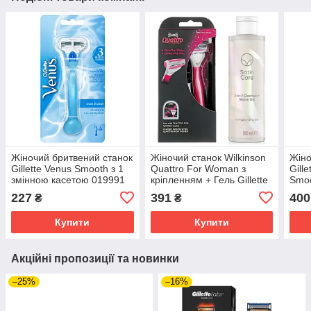
Жіночий бритвений станок
Жіночий станок Wilkinson
Жіно
Gillette Venus Smooth з 1
Quattro For Woman з
Gill
змінною касетою 019991
кріпленням + Гель Gillette
Smoo
Venus Satin Care 2 в 1
227
391
400
₴
₴
01618-1
Купити
Купити
Акційні пропозиції та новинки
–25%
–16%