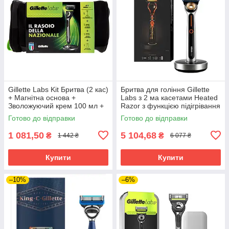
Gillette Labs Kit Бритва (2 кас)
Бритва для гоління Gillette
+ Магнітна основа +
Labs з 2 ма касетами Heated
Зволожуючий крем 100 мл +
Razor з функцією підігрівання
сумка 02764
01596
Готово до відправки
Готово до відправки
1 081,50
5 104,68
₴
₴
1 442 ₴
6 077 ₴
Купити
Купити
–10%
–6%