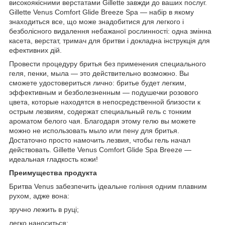
високоякісними верстатами Gillette завжди до ваших послуг.
Gillette Venus Comfort Glide Breeze Spa — набір в якому
знаходиться все, що може знадобитися для легкого і
безболісного видалення небажаної рослинності: одна змінна
касета, верстат, тримач для бритви і докладна інструкція для
ефективних дій.
Провести процедуру бритья без применения специального
геля, пенки, мыла — это действительно возможно. Вы
сможете удостовериться лично: бритье будет легким,
эффективным и безболезненным — подушечки розового
цвета, которые находятся в непосредственной близости к
острым лезвиям, содержат специальный гель с тонким
ароматом белого чая. Благодаря этому гелю вы можете
можно не использовать мыло или пену для бритья.
Достаточно просто намочить лезвия, чтобы гель начал
действовать. Gillette Venus Comfort Glide Spa Breeze —
идеальная гладкость кожи!
Преимущества продукта
Бритва Venus забезпечить ідеальне гоління одним плавним
рухом, адже вона:
зручно лежить в руці;
легко наноситься;