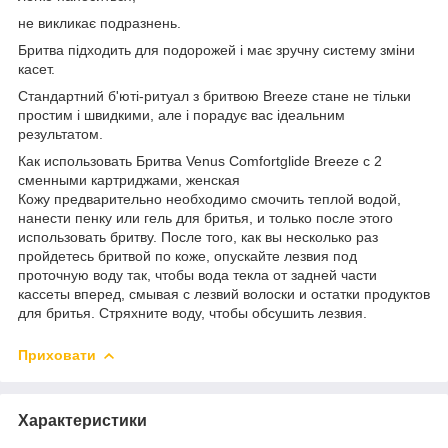
не викликає подразнень.
Бритва підходить для подорожей і має зручну систему зміни
касет.
Стандартний б'юті-ритуал з бритвою Breeze стане не тільки
простим і швидкими, але і порадує вас ідеальним
результатом.
Как использовать Бритва Venus Comfortglide Breeze с 2
сменными картриджами, женская
Кожу предварительно необходимо смочить теплой водой,
нанести пенку или гель для бритья, и только после этого
использовать бритву. После того, как вы несколько раз
пройдетесь бритвой по коже, опускайте лезвия под
проточную воду так, чтобы вода текла от задней части
кассеты вперед, смывая с лезвий волоски и остатки продуктов
для бритья. Стряхните воду, чтобы обсушить лезвия.
Приховати
Характеристики