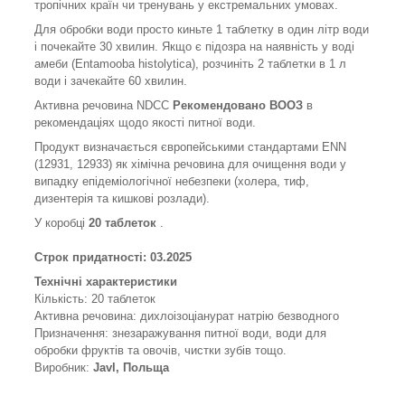
тропічних країн чи тренувань у екстремальних умовах.
Для обробки води просто киньте 1 таблетку в один літр води
і почекайте 30 хвилин. Якщо є підозра на наявність у воді
амеби (Entamooba histolytica), розчиніть 2 таблетки в 1 л
води і зачекайте 60 хвилин.
Активна речовина NDCC
Рекомендовано ВООЗ
в
рекомендаціях щодо якості питної води.
Продукт визначається європейськими стандартами ENN
(12931, 12933) як хімічна речовина для очищення води у
випадку епідеміологічної небезпеки (холера, тиф,
дизентерія та кишкові розлади).
У коробці
20 таблеток
.
Строк придатності: 03.2025
Технічні характеристики
Кількість: 20 таблеток
Активна речовина: дихлоізоціанурат натрію безводного
Призначення: знезаражування питної води, води для
обробки фруктів та овочів, чистки зубів тощо.
Виробник:
Javl, Польща