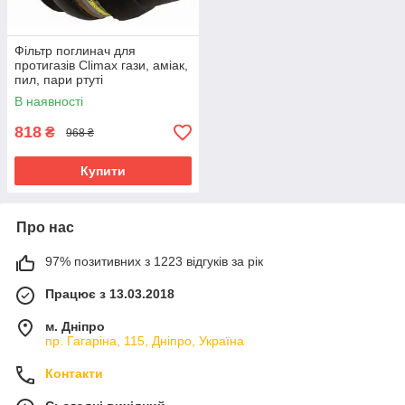
Фільтр поглинач для
протигазів Climax гази, аміак,
пил, пари ртуті
A2B2E2K2HgP3 02025
В наявності
818
₴
968 ₴
Купити
Про нас
97% позитивних з 1223 відгуків за рік
Працює з 13.03.2018
м. Дніпро
пр. Гагаріна, 115, Дніпро, Україна
Контакти