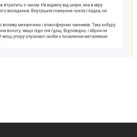
 втратить з часом. На відміну від шкіри, яка в міру
ого вкладення. Внутрішня поверхня чохла гладка, не
о впливу механічних і атмосферних чинників. Таку кобуру
 вологу, якщо піде сніг/дощ. Відповідно, і зброя не
 У місці упору спускової скоби є посилення металевою
.