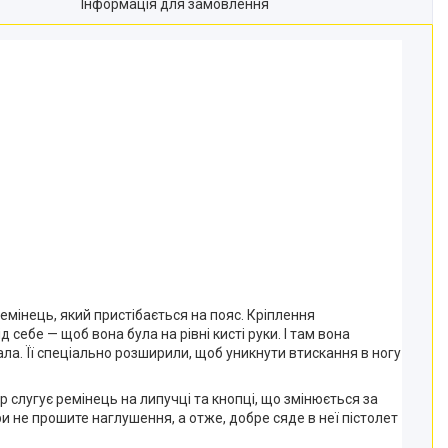
Інформація для замовлення
ремінець, який пристібається на пояс. Кріплення
ебе — щоб вона була на рівні кисті руки. І там вона
ла. Її спеціально розширили, щоб уникнути втискання в ногу
р слугує ремінець на липучці та кнопці, що змінюється за
 не прошите наглушення, а отже, добре сяде в неї пістолет