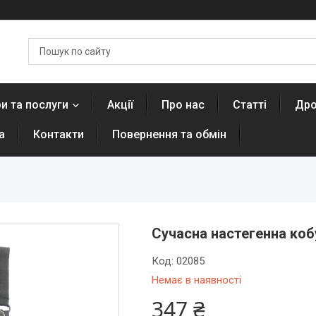
и та послуги
Акції
Про нас
Статті
Дро
а
Контакти
Повернення та обмін
Сучасна настегенна коб
Код:
02085
Немає в наявності
347 ₴