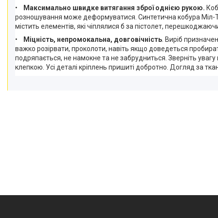
•
Максимально швидке витягання зброї однією рукою.
Кобу
розношування може деформуватися. Синтетична кобура Міл-Тек
містить елементів, які чіплялися б за пістолет, перешкоджа
•
Міцність, непромокальна, довговічність
. Виріб призначе
важко розірвати, проколоти, навіть якщо доведеться пробирати
подряпається, не намокне та не забрудниться. Зверніть увагу 
клепкою. Усі деталі кріплень пришиті добротно. Догляд за тк