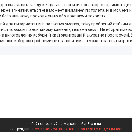
ра складається з дуже щільної тканини, вона жорстка, і якість це не
 не згинатиметься ні в момент виймання пістолета, ні в момент й
ючи його вільному проходженню або дряпаючи покриття.
ний для використання в польових умовах, тому зроблений стійким д
ся повзком по всипаному каменях, гілками землі. Не вбиратиме вона
на виготовлення кобури. Її краї окантовані й акуратно прострочені.
анинною кобурою проблеми не становитиме, її можна навіть випрати
Сайт створений на маркетплейсі
Prom.ua
БІО Трейдінг |
Поскаржитися на контент
|
Політика конфіденційності