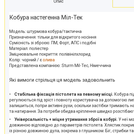
Опис
Кобура настегенна Міл-Тек
Модель: штурмова кобура/тактична
Призначення: тільки для відкритого носіння
Сумісність зі зброєю: ПМ, Форт, АПС і подібні
Матеріал: поліестер
Зміцнювальне покриття: полівінілхлорид
Колір: чорний / є
олива
Представлена компанією: Sturm Mil-Tec, Німеччина
Які вимоги стрільця ця модель задовольнить
•
Стабільна фіксація пістолета на певному місці.
Кобура під
регулюються під зріст і повноту користувача за допомогою лип
залишиться, попри активні рухи, оскільки застібки тримають н
та натирання. За потреби обидва кріплення швидко розстібають
•
Універсальність + міцне утримання зброї в кобурі.
У неї мо
довжиною відповідно до параметрів пістолета. Хлястик покри
із різною довжиною дула, зокрема з глушником. Біг, стрибки та 