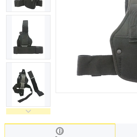
Взуття
Екіпірування для полювання та
риболовлі
Засоби приглушення
радіосигналу
Товари з Польщі
Побутова хімія з Європи
Меблеві тканини
Аксесуари для мобільних
телефонів
Чай, кава
Снеки
Парфумерія
Жіночі епілятори
Електричні зубні щітки
Про нас
Відгуки