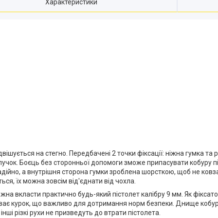
Характеристики
вішується на стегно. Передбачені 2 точки фіксації: ніжна гумка та 
учок. Боєць без сторонньої допомоги зможе припасувати кобуру під с
адійно, а внутрішня сторона гумки зроблена шорсткою, щоб не ковза
ся, їх можна зовсім від'єднати від чохла.
жна вкласти практично будь-який пістолет калібру 9 мм. Як фіксато
ває курок, що важливо для дотримання норм безпеки. Днище кобури
інші різкі рухи не призведуть до втрати пістолета.