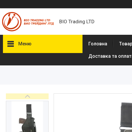
BIO Trading LTD
Меню
Головна
Товар
Доставка та оплат
Товари та послуги
Бритвені приналежності й
аксесуари
Електробритви та аксесуари
до електробритв
Гігієна та здоров'я
Іграшки
Сумки, рюкзаки
Аксесуари з натуральної шкіри
(пітон, крокодил)