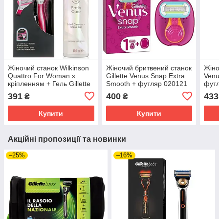
Жіночий станок Wilkinson
Жіночий бритвений станок
Жіно
Quattro For Woman з
Gillette Venus Snap Extra
Venu
кріпленням + Гель Gillette
Smooth + футляр 020121
футл
Venus Satin Care 2 в 1
Sati
391
400
433
₴
₴
01618-1
200 
Купити
Купити
Акційні пропозиції та новинки
–25%
–16%