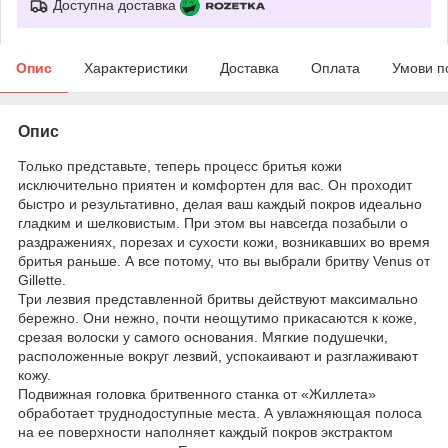
Доступна доставка
Опис
Характеристики
Доставка
Оплата
Умови п
Опис
Только представьте, теперь процесс бритья кожи
исключительно приятен и комфортен для вас. Он проходит
быстро и результативно, делая ваш каждый покров идеально
гладким и шелковистым. При этом вы навсегда позабыли о
раздражениях, порезах и сухости кожи, возникавших во время
бритья раньше. А все потому, что вы выбрали бритву Venus от
Gillette.
Три лезвия представленной бритвы действуют максимально
бережно. Они нежно, почти неощутимо прикасаются к коже,
срезая волоски у самого основания. Мягкие подушечки,
расположенные вокруг лезвий, успокаивают и разглаживают
кожу.
Подвижная головка бритвенного станка от «Жиллета»
обработает труднодоступные места. А увлажняющая полоса
на ее поверхности наполняет каждый покров экстрактом