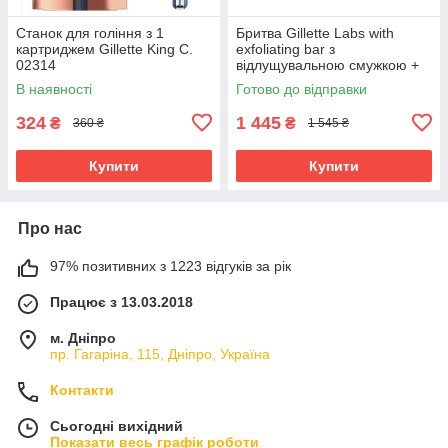
Станок для гоління з 1
Бритва Gillette Labs with
картриджем Gillette King C.
exfoliating bar з
02314
відлущувальною смужкою +
магнітна підставка (2 кас.) +
В наявності
Готово до відправки
кейс 02729
324
1 445
₴
₴
360 ₴
1 545 ₴
Купити
Купити
Про нас
97% позитивних з 1223 відгуків за рік
Працює з 13.03.2018
м. Дніпро
пр. Гагаріна, 115, Дніпро, Україна
Контакти
Сьогодні вихідний
Показати весь графік роботи