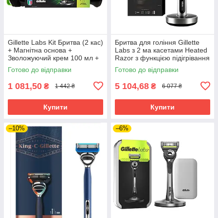
Gillette Labs Kit Бритва (2 кас)
Бритва для гоління Gillette
+ Магнітна основа +
Labs з 2 ма касетами Heated
Зволожуючий крем 100 мл +
Razor з функцією підігрівання
сумка 02764
01596
Готово до відправки
Готово до відправки
1 081,50
5 104,68
₴
₴
1 442 ₴
6 077 ₴
Купити
Купити
–10%
–6%