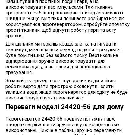
налаштування постійної подачі пари, а не
використовувати пар імпульсами. Так тканина
прогрівається більш рівномірно, і складки зникають
швидше. Якщо ви тільки починаєте розбиратися, як
користуватися парогенератором, спробуйте спочатку
прості тканини, щоб відчути роботу пари та вагу
праски.
Для щільних матеріалів краще злегка натягувати
тканину і давати кілька секунд подіяти – результат
буде помітнішим без зайвого тиску. Вертикальне
відпарювання зручно використовувати для
освіження одягу, а не тільки для повноцінного
прасування.
Знімний резервуар полегшує долив води, а після
роботи варто дати пристрою охолонути і злити
залишки води, якщо парогенератор для одягу не буде
використовуватись тривалий час.
Переваги моделі 24420-56 для дому
Парогенератор 24420-56 поєднує потужну пару,
швидке нагрівання та зручність у повсякденному
використанні. Нижче в таблиці зручно переглянути