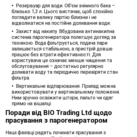
Резервуар для води. Об'єм знімного бака –
близько 1,3 л. Цього вистачає, щоб спокійно
погладити велику партію білизни і не
відволікатися на постійне доливання води.
Захист від накипу. Вбудована антинакипна
система парогенератора полегшує догляд за
технікою. Вода фільтрується, подача пари
залишається стабільною, а пристрій довше
працює без втрати ефективності. Для
користувача це означає менше чищення та
обслуговування – достатньо регулярно
доливати воду та періодично перевіряти стан
фільтра.
Вертикальне відпарювання. Прилад можна
використовувати у вертикальному положенні.
Ним зручно освіжити штори, пальто чи одяг
прямо на вішалці.
Поради від BIO Trading Ltd щодо
прасування з парогенератором
Наші фахівці радять починати прасування з