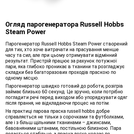
Огляд парогенератора Russell Hobbs
Steam Power
Парогенератор Russell Hobbs Steam Power створений
для тих, хто хоче витрачати на прасування менше
часу та сил, але при цьому отримувати відмінний
результат. Пристрій працює за рахунок потужної
пари, яка глибоко проникає в тканини та розгладжує
складки без багаторазових проходів праскою по
одному місцю.
Парогенератор швидко готовий до роботи, розігрів
займає близько 60 секунд. Це зручно, коли потрібно
погладити речі перед виходом або упорядкувати одяг
після прання, не відкладаючи процес на потім.
На практиці парова праска russell hobbs добре
справляється не тільки з сорочками та футболками,
але і з більш щільними тканинами – джинсами,
бавовняними штанами, постільною білизною. Пара
подається стабільно, а праска легко ковзає по