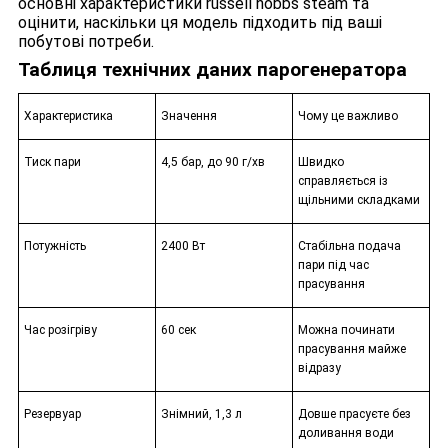
основні характеристики russell hobbs steam та
оцінити, наскільки ця модель підходить під ваші
побутові потреби.
Таблиця технічних даних парогенератора
Характеристика
Значення
Чому це важливо
Тиск пари
4,5 бар, до 90 г/хв
Швидко
справляється із
щільними складками
Потужність
2400 Вт
Стабільна подача
пари під час
прасування
Час розігріву
60 сек
Можна починати
прасування майже
відразу
Резервуар
Знімний, 1,3 л
Довше прасуєте без
доливання води