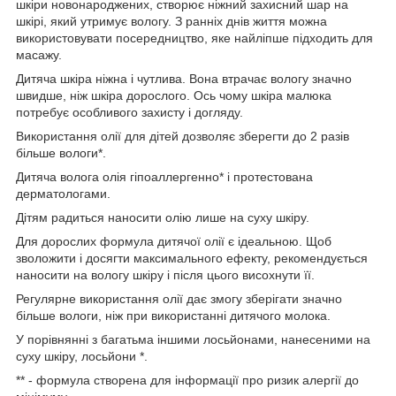
шкіри новонароджених, створює ніжний захисний шар на
шкірі, який утримує вологу. З ранніх днів життя можна
використовувати посередництво, яке найліпше підходить для
масажу.
Дитяча шкіра ніжна і чутлива. Вона втрачає вологу значно
швидше, ніж шкіра дорослого. Ось чому шкіра малюка
потребує особливого захисту і догляду.
Використання олії для дітей дозволяє зберегти до 2 разів
більше вологи*.
Дитяча волога олія гіпоаллергенно* і протестована
дерматологами.
Дітям радиться наносити олію лише на суху шкіру.
Для дорослих формула дитячої олії є ідеальною. Щоб
зволожити і досягти максимального ефекту, рекомендується
наносити на вологу шкіру і після цього висохнути її.
Регулярне використання олії дає змогу зберігати значно
більше вологи, ніж при використанні дитячого молока.
У порівнянні з багатьма іншими лосьйонами, нанесеними на
суху шкіру, лосьйони *.
** - формула створена для інформації про ризик алергії до