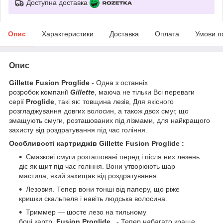
Доступна доставка
Опис
Характеристики
Доставка
Оплата
Умови п
Опис
Gillette Fusion Proglide
- Одна з останніх
розробок
компанії
Gillette
, маюча не тільки Всі переваги
серії
Proglide
, такі як: товщина лезів, Для якісного
розгладжування довгих волосин, а також двох смуг, що
змащують смуги, розташованих під лізмами, для найкращого
захисту від роздратування під час гоління.
Особливості картриджів Gillette Fusion Proglide :
Смазкові смуги розташовані перед і після них лезень
діє як щит під час гоління. Вони утворюють шар
мастила, який захищає від роздратування.
Лезовия. Тепер вони тонші від паперу, що ріже
кришки скальпеля і навіть людська волосина.
Триммер — шосте лезо на тильному
боці картр.
Fusion Proglide
- Тепер набагато краще