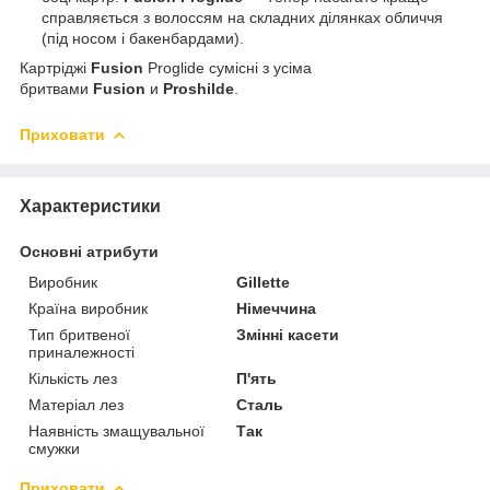
справляється з волоссям на складних ділянках обличчя
(під носом і бакенбардами).
Картріджі
Fusion
Proglide сумісні з усіма
бритвами
Fusion
и
Proshilde
.
Приховати
Характеристики
Основні атрибути
Виробник
Gillette
Країна виробник
Німеччина
Тип бритвеної
Змінні касети
приналежності
Кількість лез
П'ять
Матеріал лез
Сталь
Наявність змащувальної
Так
смужки
Приховати