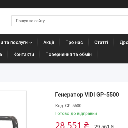
и та послуги
Акції
Про нас
Статті
Дро
а
Контакти
Повернення та обмін
Генератор VIDI GP-5500
Код:
GP-5500
Готово до відправки
28 551 ₴
29 561 ₴