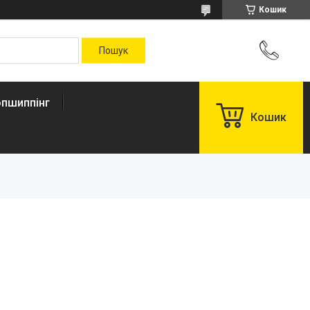
Кошик
пшиппінг
Кошик