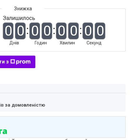
Залишилось
0
0
0
0
0
0
0
0
Днів
Годин
Хвилин
Секунд
ти з
нів
за домовленістю