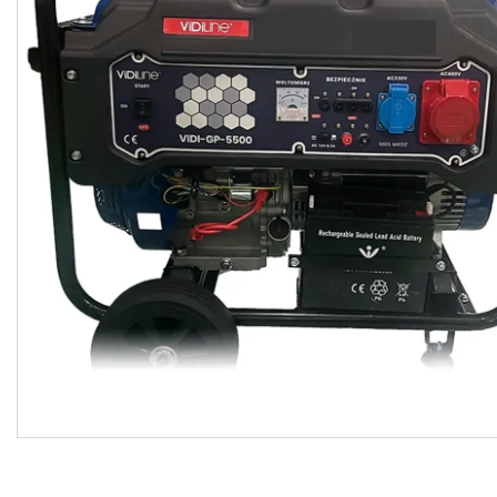
Взуття
Екіпірування для полювання та
риболовлі
Засоби приглушення
радіосигналу
Товари з Польщі
Побутова хімія з Європи
Меблеві тканини
Аксесуари для мобільних
телефонів
Чай, кава
Снеки
Парфумерія
Жіночі епілятори
Електричні зубні щітки
Про нас
Відгуки