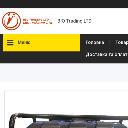
BIO Trading LTD
Меню
Головна
Товар
Доставка та оплат
Товари та послуги
Бритвені приналежності й
аксесуари
Електробритви та аксесуари
до електробритв
Гігієна та здоров'я
Іграшки
Сумки, рюкзаки
Аксесуари з натуральної шкіри
(пітон, крокодил)