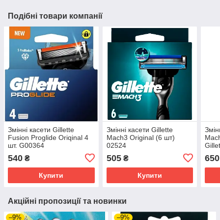
Подібні товари компанії
Змінні касети Gillette
Змінні касети Gillette
Змінн
Fusion Proglide Oriqinal 4
Mach3 Original (6 шт)
Mach
шт. G00364
02524
Gille
Mach
540
505
650
₴
₴
Купити
Купити
Акційні пропозиції та новинки
–9%
–9%