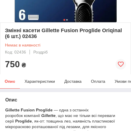
Змінні касети Gillette Fusion Proglide Oriqinal
(6 шт.) 02436
Немає в наявності
Код: 02436
Роздріб
750
₴
Опис
Характеристики
Доставка
Оплата
Умови п
Опис
Gillette Fusion Proglide
— одна з останніх
розробок
компанії
Gillette
, що має не тільки всі переваги
серії
Proglide
, як-от: товщина лез, наявність пластикової
мікрорасково розташованої під лезами, для якісного