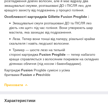
розгладження довгих волосин, але й має відразу два
змащувальні смужки, розташовані ДО і ПІСЛЯ лез, для
кращого захисту від подразнень у процесі гоління.
Особливості картриджів Gillette Fusion Proglide :
Змащувальні смуги розташовані ДО та ПІСЛЯ лез
діють «як щит» під час гоління. Вони утворюють шар
мастила, яка захищає від подразнення.
Леза. Тепер вони тонші від паперу, різальної крайки
скальпеля і навіть людської волосини.
Тример — шосте лезо на тильній
стороні картриджа
Fusion Proglide
— тепер набагато
краще справляється з волосяним покривом на складних
ділянках обличчя (під носом і бакенбардами).
Картриджі
Fusion
Proglide сумісні з усіма
бритвами
Fusion
и
Pro
shilde
Приховати
Характеристики