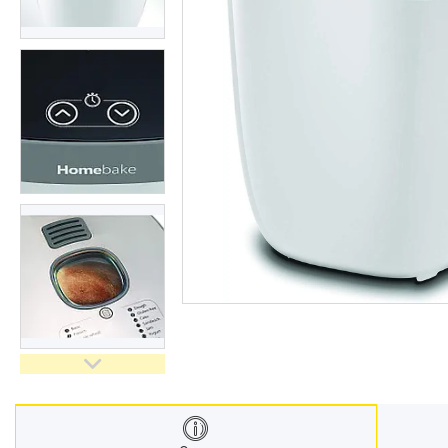
Взуття
Екіпірування для полювання та
риболовлі
Засоби приглушення
радіосигналу
Товари з Польщі
Побутова хімія з Європи
Меблеві тканини
Аксесуари для мобільних
телефонів
Чай, кава
Снеки
Парфумерія
Жіночі епілятори
Електричні зубні щітки
Про нас
Відгуки