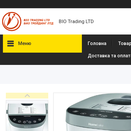
BIO Trading LTD
Меню
Головна
Товар
Доставка та оплат
Товари та послуги
Бритвені приналежності й
аксесуари
Електробритви та аксесуари
до електробритв
Гігієна та здоров'я
Іграшки
Сумки, рюкзаки
Аксесуари з натуральної шкіри
(пітон, крокодил)