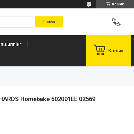
Кошик
пшиппінг
Кошик
HARDS Homebake 502001EE 02569