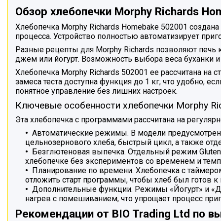
Обзор хлебопечки Morphy Richards Ho
Хлебопечка Morphy Richards Homebake 502001 создана д
процесса. Устройство полностью автоматизирует приг
Разные рецепты для Morphy Richards позволяют печь 
джем или йогурт. Возможность выбора веса буханки 
Хлебопечка Morphy Richards 502001 ee рассчитана на 
замеса теста доступна функция до 1 кг, что удобно, 
понятное управление без лишних настроек.
Ключевые особенности хлебопечки Morphy Ri
Эта хлебопечка с программами рассчитана на регуля
Автоматические режимы. В модели предусмотрено
цельнозернового хлеба, быстрый цикл, а также отд
Безглютеновая выпечка. Отдельный режим Gluten 
хлебопечке без экспериментов со временем и темп
Планирование по времени. Хлебопечка с таймером
отложить старт программы, чтобы хлеб был готов к
Дополнительные функции. Режимы «Йогурт» и «Д
нагрев с помешиванием, что упрощает процесс при
Рекомендации от BIO Trading Ltd по в