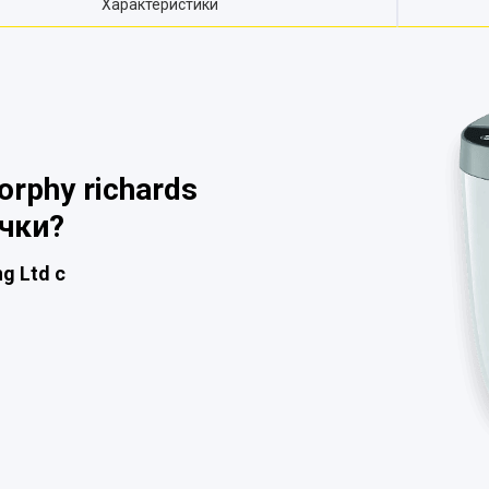
Характеристики
rphy richards
чки?
g Ltd с