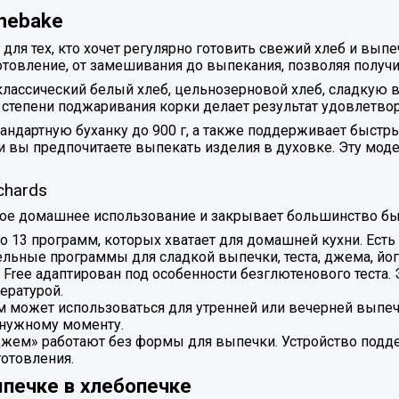
mebake
ля тех, кто хочет регулярно готовить свежий хлеб и выпеч
отовление, от замешивания до выпекания, позволяя получи
классический белый хлеб, цельнозерновой хлеб, сладкую 
и степени поджаривания корки делает результат удовлетв
стандартную буханку до 900 г, а также поддерживает быст
если вы предпочитаете выпекать изделия в духовке. Эту мо
chards
рное домашнее использование и закрывает большинство б
 13 программ, которых хватает для домашней кухни. Есть
ельные программы для сладкой выпечки, теста, джема, йогу
Free адаптирован под особенности безглютенового теста. 
ературой.
 может использоваться для утренней или вечерней выпечк
 нужному моменту.
жем» работают без формы для выпечки. Устройство подде
готовления.
ыпечке в хлебопечке