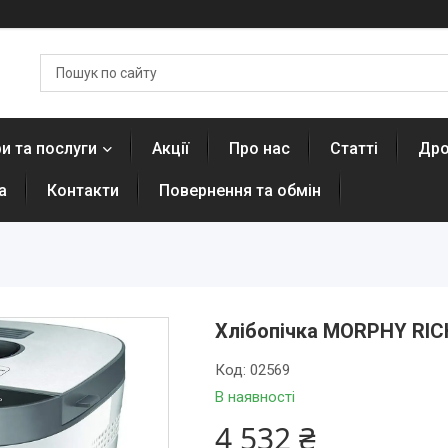
и та послуги
Акції
Про нас
Статті
Дро
а
Контакти
Повернення та обмін
Хлібопічка MORPHY RIC
Код:
02569
В наявності
4 532 ₴