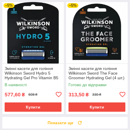
–5%
–5%
Змінні касети для гоління
Змінні касети для гоління
Wilkinson Sword Hydro 5
Wilkinson Sword The Face
Hydrating Gel Pro Vitamin B5
Groomer Hydrating Gel (4 шт.)
(8 шт.) 02885
02887
В наявності
Готово до відправки
577,60
313,50
₴
₴
608 ₴
330 ₴
Купити
Купити
Показати ще