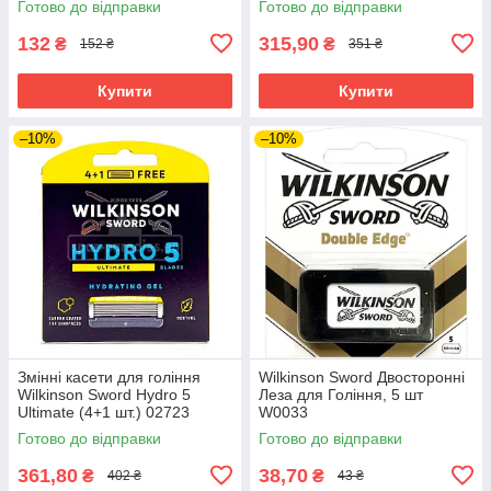
Готово до відправки
Готово до відправки
132
315,90
₴
₴
152 ₴
351 ₴
Купити
Купити
–10%
–10%
Змінні касети для гоління
Wilkinson Sword Двосторонні
Wilkinson Sword Hydro 5
Леза для Гоління, 5 шт
Ultimate (4+1 шт.) 02723
W0033
Готово до відправки
Готово до відправки
361,80
38,70
₴
₴
402 ₴
43 ₴