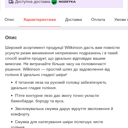
Доступна доставка
Опис
Характеристики
Доставка
Оплата
Умови 
Опис
Широкий асортимент продукції Wilikinson дасть вам повністю
усунути ризик виникнення неприємних подразнень і в такий
спосіб знайти продукт, що ідеально відповідає вашим
вимогам. Не витрачайте більше часу на половинчасті
рішення. Wilkinson — простий шлях до задоволення від
гоління й ідеально гладкої шкіри!
4 титанові леза на рухомій головці забезпечують
ідеально гладке гоління.
П'яте контурне лезо дає змогу точно укласти
бакенбарди, бороду та вуса.
Зволожувальна смужка дарує відчуття зволоження й
комфорту.
Смужка для натягування шкіри полегшує чисте
гоління.