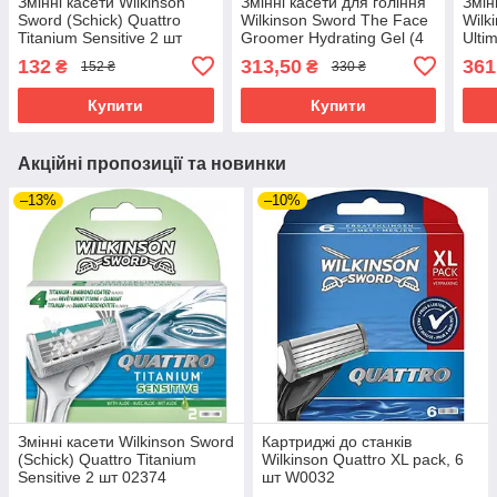
Змінні касети Wilkinson
Змінні касети для гоління
Змін
Sword (Schick) Quattro
Wilkinson Sword The Face
Wilk
Titanium Sensitive 2 шт
Groomer Hydrating Gel (4
Ulti
02374
шт.) 02887
132
313,50
361
₴
₴
152 ₴
330 ₴
Купити
Купити
Акційні пропозиції та новинки
–13%
–10%
Змінні касети Wilkinson Sword
Картриджі до станків
(Schick) Quattro Titanium
Wilkinson Quattro XL pack, 6
Sensitive 2 шт 02374
шт W0032