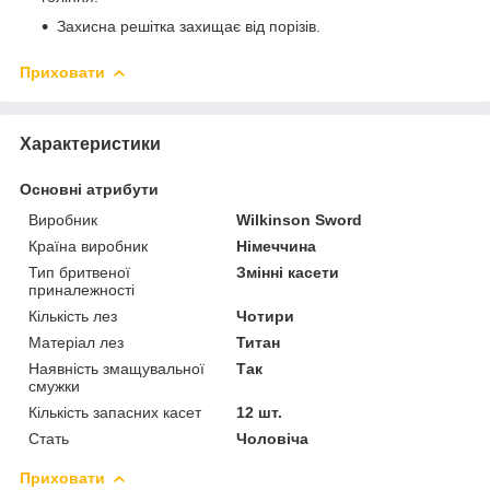
Захисна решітка захищає від порізів.
Приховати
Характеристики
Основні атрибути
Виробник
Wilkinson Sword
Країна виробник
Німеччина
Тип бритвеної
Змінні касети
приналежності
Кількість лез
Чотири
Матеріал лез
Титан
Наявність змащувальної
Так
смужки
Кількість запасних касет
12 шт.
Стать
Чоловіча
Приховати