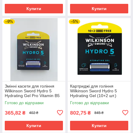
Купити
Купити
–9%
–5%
Змінні касети для гоління
Картриджі для гоління
Wilkinson Sword Hydro 5
Wilkinson Sword Hydro 5
Hydrating Gel Pro Vitamin B5
Hydrating Gel (10+2 шт.)
(4+1 шт.) 02884
02724
Готово до відправки
Готово до відправки
365,82
802,75
₴
₴
402 ₴
845 ₴
Купити
Купити