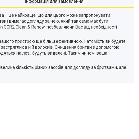
Інформація для замовлення
итва – це найкраще, що для цього може запропонувати
итви) вимагає догляду за нею, який так само має бути
un CCR2 Clean & Renew, позбавляючи Вас від необхідності
 вашого пристрою ще більш ефективною. Натомість ви будете
д застряглих в ній волосків. Очищення бритви з допомогою
ходяться на лезі, будуть видалені. Таким чином, ваша
ує велика кількість різних засобів для догляду за бритвами, але