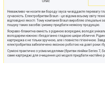
Опис
Неважливо чи носите ви бороду і вуса чи віддаєте перевагу г
сучасність. Електробритви Braun - це відома всьому світу техн
відповідної якості. Тому компанія Braun виробляє спеціальні 
пошуку таких засобів і ризику придбати неякісну продукцію.
Яскраво-блакитна ємність з рідиною всередині, володіє унік
володарем ніжною і бездоганно гладкою шкіри обличчя. Рідина
картриджа є не тільки зручною, але і повністю гігієнічною. За
електробритва забезпечено якісною роботою на довгі роки і 
Сумісні практично з усіма моделями (бритви лінійки Series 7, Ser
саме картриджі для очищення цієї моделі придбати настійно 