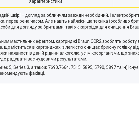
Характеристики
ладкій шкірі – догляд за обличчям завжди необхідний, і електробр
іка, перевірена часом. Але навіть найякісніша техніка (особливо бр
засоби для догляду за бритвами, такі як картрідж для очищення Bra
альним мастильних ефектом, картриджі Braun CCR2 зроблять роботу
, що міститься в картриджах, з легкістю очищає бриючу голівку ві
вдяки наявності в даній рідини алкоголю, усі мікроорганізми, що зна
буде радувати вас чудовими результатами.
ies 5, Series 3, а також 7690,7664, 7515, 5895, 5790, 5897 та ін) Існ
рекомендують фахівці.