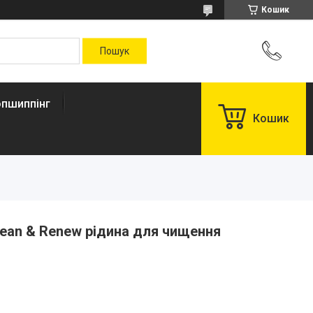
Кошик
пшиппінг
Кошик
ean & Renew рідина для чищення