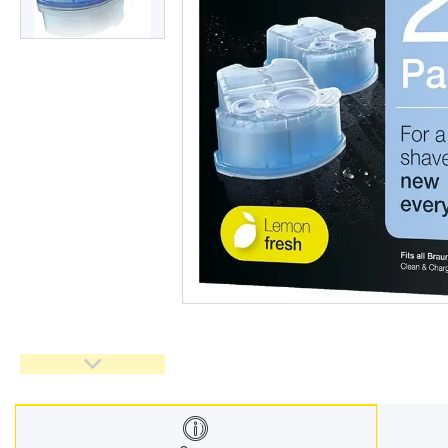
Взуття
Екіпірування для полювання та
риболовлі
Засоби приглушення
радіосигналу
Товари з Польщі
Побутова хімія з Європи
Меблеві тканини
Аксесуари для мобільних
телефонів
Чай, кава
Снеки
Парфумерія
Жіночі епілятори
Електричні зубні щітки
Про нас
Відгуки