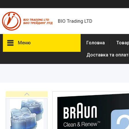
BIO Trading LTD
Меню
Головна
Товар
Доставка та оплат
Товари та послуги
Бритвені приналежності й
аксесуари
Електробритви та аксесуари
до електробритв
Гігієна та здоров'я
Іграшки
Сумки, рюкзаки
Аксесуари з натуральної шкіри
(пітон, крокодил)