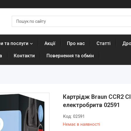
и та послуги
Акції
Про нас
Статті
Дро
а
Контакти
Повернення та обмін
Картрідж Braun CCR2 Cl
електробритв 02591
Код:
02591
Немає в наявності