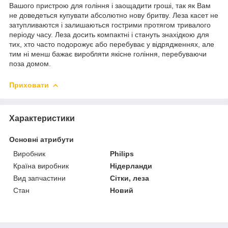
Вашого пристрою для гоління і заощадити гроші, так як Вам
не доведеться купувати абсолютно нову бритву. Леза касет не
затупливаются і залишаються гострими протягом тривалого
періоду часу. Леза досить компактні і стануть знахідкою для
тих, хто часто подорожує або перебуває у відрядженнях, але
тим ні менш бажає виробляти якісне гоління, перебуваючи
поза домом.
Приховати
Характеристики
Основні атрибути
Виробник
Philips
Країна виробник
Нідерланди
Вид запчастини
Сітки, леза
Стан
Новий