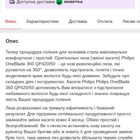
Доступна доставка
Опис
Характеристики
Доставка
Оплата
Умови п
Опис
Тепер процедура гоління для чоловіків стала максимально
комфортною і простий. Оригінальні леза (змінні касети) Philips
OneBlade 360 QP420/50 - це нові революційні леза, які
рухаются на 360°, дозволяють підстригати, голити і точно
моделювати краю волосся будь-якої довжини. Забудьте про
складних діях і інструментах. Касети Philips Philips OneBlade
360 QP420/50 допоможуть Вам впоратися з підстригання
небажаного волосся будь-якої складності і значно покращує
якість Вашої процедури гоління.
Леза розраховані на тривалу ефективність і бажаний
результат. Для підтримки оптимальної продуктивності просто
замінюйте змінні касети кожні 4 місяці. Обмін простий і
безпроблемний. Ви з легкістю встановіть нову касету на
рукоятці Вашої бритви або ж зніміть її для проведення заміни.
Крім того, така заміна лез дозволить збільшити термін служби