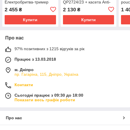
Електробритва-тример
QP2724/23 + касета Anti-
pouc
для обличчя та тіла 03383
friction 03009
2 455
2 130
1 4
₴
₴
Купити
Купити
Про нас
97% позитивних з 1215 відгуків за рік
Працює з 13.03.2018
м. Дніпро
пр. Гагаріна, 115, Дніпро, Україна
Контакти
Сьогодні працює з 09:30 до 18:00
Показати весь графік роботи
Про нас