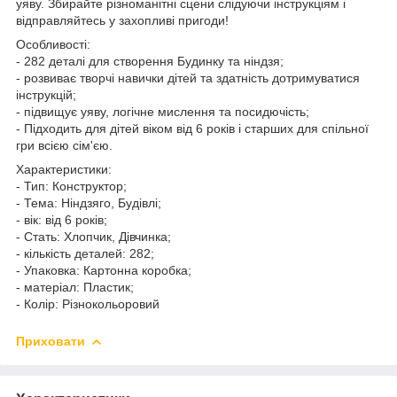
уяву. Збирайте різноманітні сцени слідуючи інструкціям і
відправляйтесь у захопливі пригоди!
Особливості:
- 282 деталі для створення Будинку та ніндзя;
- розвиває творчі навички дітей та здатність дотримуватися
інструкцій;
- підвищує уяву, логічне мислення та посидючість;
- Підходить для дітей віком від 6 років і старших для спільної
гри всією сім'єю.
Характеристики:
- Тип: Конструктор;
- Тема: Ніндзяго, Будівлі;
- вік: від 6 років;
- Стать: Хлопчик, Дівчинка;
- кількість деталей: 282;
- Упаковка: Картонна коробка;
- матеріал: Пластик;
- Колір: Різнокольоровий
Приховати