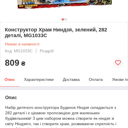
Конструктор Храм Ниндзя, зелений, 282
деталі, MG1033C
Немає в наявності
Код: MG1033C
Роздріб
809
₴
Опис
Характеристики
Доставка
Оплата
Умови п
Опис
Набір дитячого конструктора Будинок Ніндзя складається з
282 деталі і є цікавою пропозицією для маленьких
будівельників! З цим набором можна створити як ніндзя зі
світу Ніндзяго, так і створити храм, розвиваючи спритність і