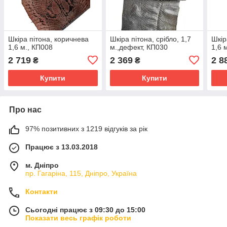
Шкіра пітона, коричнева
Шкіра пітона, срібло, 1,7
Шкір
1,6 м., КП008
м.,дефект, КП030
1,6 
2 719
2 369
2 8
₴
₴
Купити
Купити
Про нас
97% позитивних з 1219 відгуків за рік
Працює з 13.03.2018
м. Дніпро
пр. Гагаріна, 115, Дніпро, Україна
Контакти
Сьогодні працює з 09:30 до 15:00
Показати весь графік роботи