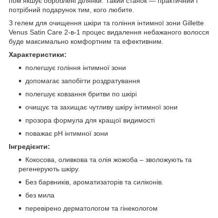
пом'якшує оброблені ділянки. Такий станок — практичний і
потрібний подарунок тим, кого любите.
З гелем для очищення шкіри та гоління інтимної зони Gillette
Venus Satin Care 2-в-1 процес видалення небажаного волосся
буде максимально комфортним та ефективним.
Характеристики:
полегшує гоління інтимної зони
допомагає запобігти роздратування
полегшує ковзання бритви по шкірі
очищує та захищає чутливу шкіру інтимної зони
прозора формула для кращої видимості
поважає pH інтимної зони
Інгредієнти:
Кокосова, оливкова та олія жожоба – зволожують та
регенерують шкіру.
Без барвників, ароматизаторів та силіконів.
без мила
перевірено дерматологом та гінекологом