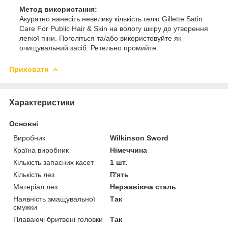
Метод використання:
Акуратно нанесіть невелику кількість гелю Gillette Satin
Care For Public Hair & Skin на вологу шкіру до утворення
легкої піни. Поголіться та/або використовуйте як
очищувальний засіб. Ретельно промийте.
Приховати
Характеристики
Основні
Виробник
Wilkinson Sword
Країна виробник
Німеччина
Кількість запасних касет
1 шт.
Кількість лез
П'ять
Матеріал лез
Нержавіюча сталь
Наявність змащувальної
Так
смужки
Плаваючі бритвені головки
Так