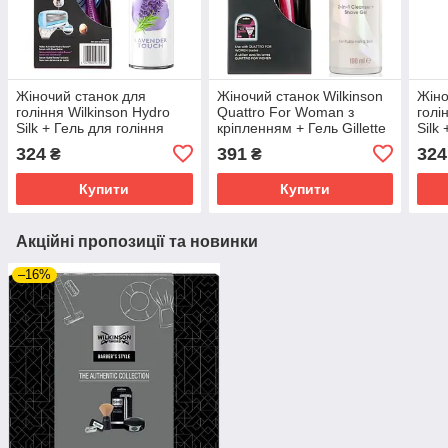
Жіночий станок для
Жіночий станок Wilkinson
Жіно
гоління Wilkinson Hydro
Quattro For Woman з
голі
Silk + Гель для гоління
кріпленням + Гель Gillette
Silk
Gillette Satin Care
Venus Satin Care 2 в 1
Gill
324
391
324
₴
₴
Lavender
01618-1
Купити
Купити
Акційні пропозиції та новинки
–16%