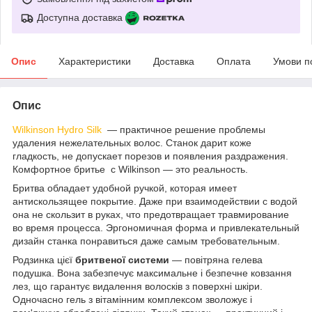
Доступна доставка
Опис
Характеристики
Доставка
Оплата
Умови п
Опис
Wilkinson Hydro Silk
— практичное решение проблемы
удаления нежелательных волос. Станок дарит коже
гладкость, не допускает порезов и появления раздражения.
Комфортное бритье с Wilkinson — это реальность.
Бритва обладает удобной ручкой, которая имеет
антискользящее покрытие. Даже при взаимодействии с водой
она не скользит в руках, что предотвращает травмирование
во время процесса. Эргономичная форма и привлекательный
дизайн станка понравиться даже самым требовательным.
Родзинка цієї
бритвеної системи
— повітряна гелева
подушка. Вона забезпечує максимальне і безпечне ковзання
лез, що гарантує видалення волосків з поверхні шкіри.
Одночасно гель з вітамінним комплексом зволожує і