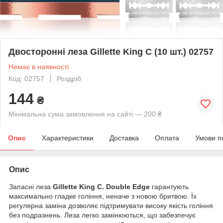
Двосторонні леза Gillette King C (10 шт.) 02757
Немає в наявності
Код: 02757
Роздріб
144
₴
Мінімальна сума замовлення на сайті — 200 ₴
Опис
Характеристики
Доставка
Оплата
Умови п
Опис
Запасні леза
Gillette King C. Double Edge
гарантують
максимально гладке гоління, неначе з новою бритвою. Їх
регулярна заміна дозволяє підтримувати високу якість гоління
без подразнень. Леза легко замінюються, що забезпечує