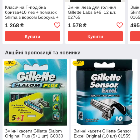
Класична Т-подібна
Змінні леза для гоління
Змінн
бритва+10 лез + помазок
Gillette Labs 6+6=12 шт.
Skin
Shima з ворсом Борсука +
02765
016
гель для гоління Gillette
1 268
1 578
495
₴
₴
Satin Care Gel Avocado
200 мл
Купити
Купити
Акційні пропозиції та новинки
–9%
–9%
Змінні касети Gillette Slalom
Змінні касети Gillette Sensor
Original Plus (5+1 шт) G0030
Excel Original (10 шт) 01559