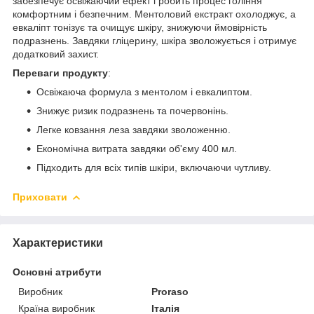
забезпечує освіжаючий ефект і робить процес гоління
комфортним і безпечним. Ментоловий екстракт охолоджує, а
евкаліпт тонізує та очищує шкіру, знижуючи ймовірність
подразнень. Завдяки гліцерину, шкіра зволожується і отримує
додатковий захист.
Переваги продукту
:
Освіжаюча формула з ментолом і евкалиптом.
Знижує ризик подразнень та почервонінь.
Легке ковзання леза завдяки зволоженню.
Економічна витрата завдяки об'єму 400 мл.
Підходить для всіх типів шкіри, включаючи чутливу.
Приховати
Характеристики
Основні атрибути
Виробник
Proraso
Країна виробник
Італія