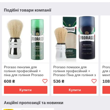
Подібні товари компанії
Proraso пензлик для
Proraso помазок для
Pror
гоління професійний +
гоління професійний +
для 
піна для гоління Proraso
Proraso Піна для гоління з
мент
тонізуюча з евкаліптом і
екстрактом алое та
608
536
108
₴
₴
ментолом 100 мл
вітаміном Е 400 мл
Купити
Купити
Акційні пропозиції та новинки