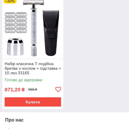
–10%
Набір класична Т-подібна
бритва з чохлом + підставка +
10 лез 33165
Готово до відправки
871,20
₴
968 ₴
Купити
Про нас