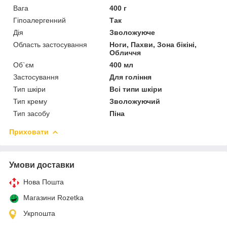
Вага
400 г
Гіпоалергенний
Так
Дія
Зволожуюче
Область застосування
Ноги, Пахви, Зона бікіні,
Обличчя
Об`єм
400 мл
Застосування
Для гоління
Тип шкіри
Всі типи шкіри
Тип крему
Зволожуючий
Тип засобу
Піна
Приховати
Умови доставки
Нова Пошта
Магазини Rozetka
Укрпошта