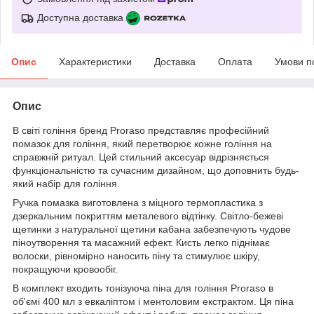
Доступна доставка
Опис
Характеристики
Доставка
Оплата
Умови п
Опис
В світі гоління бренд Proraso представляє професійний
помазок для гоління, який перетворює кожне гоління на
справжній ритуал. Цей стильний аксесуар відрізняється
функціональністю та сучасним дизайном, що доповнить будь-
який набір для гоління.
Ручка помазка виготовлена з міцного термопластика з
дзеркальним покриттям металевого відтінку. Світло-бежеві
щетинки з натуральної щетини кабана забезпечують чудове
піноутворення та масажний ефект. Кисть легко піднімає
волоски, рівномірно наносить піну та стимулює шкіру,
покращуючи кровообіг.
В комплект входить тонізуюча піна для гоління Proraso в
об'ємі 400 мл з евкаліптом і ментоловим екстрактом. Ця піна