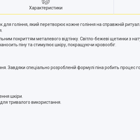
Характеристики
ок для гоління, який перетворює кожне гоління на справжній ритуал
я.
льним покриттям металевого відтінку. Світло-бежеві щетинки з н
наносить піну та стимулює шкіру, покращуючи кровообіг.
ня. Завдяки спеціально розробленій формулі піна робить процес го
ення шкіри.
 для тривалого використання.