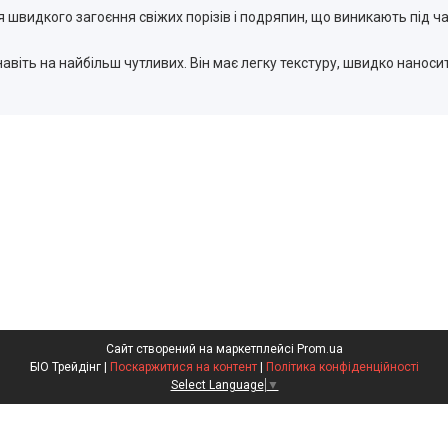
 швидкого загоєння свіжих порізів і подряпин, що виникають під час
авіть на найбільш чутливих. Він має легку текстуру, швидко нанос
Сайт створений на маркетплейсі
Prom.ua
БІО Трейдінг |
Поскаржитися на контент
|
Політика конфіденційності
Select Language
▼