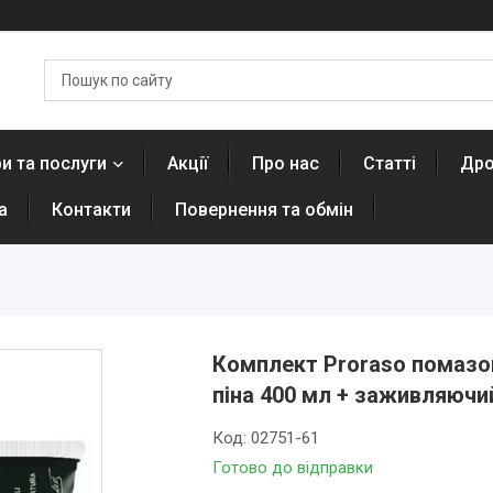
и та послуги
Акції
Про нас
Статті
Дро
а
Контакти
Повернення та обмін
Комплект Proraso помазок
піна 400 мл + заживляючи
Код:
02751-61
Готово до відправки