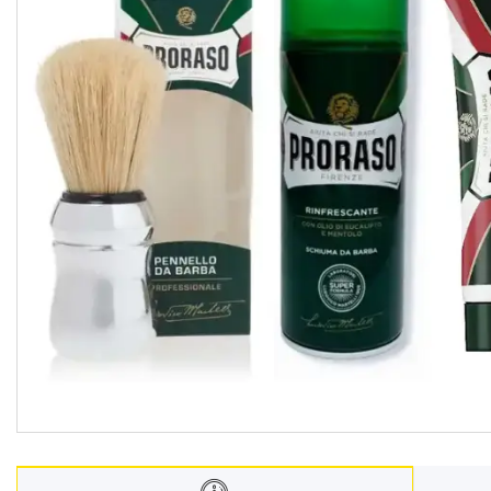
Взуття
Екіпірування для полювання та
риболовлі
Засоби приглушення
радіосигналу
Товари з Польщі
Побутова хімія з Європи
Меблеві тканини
Аксесуари для мобільних
телефонів
Чай, кава
Снеки
Парфумерія
Жіночі епілятори
Електричні зубні щітки
Про нас
Відгуки