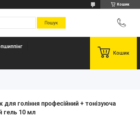
Кошик
пшиппінг
Кошик
 для гоління професійний + тонізуюча
й гель 10 мл