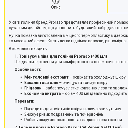
Опис
У світі гоління бренд Proraso представляє професійний помаз
сучасним дизайном, що доповнить будь-який набір для голінн
Ручка помазка виготовлена з міцного термопластику з дзерка
та масажний ефект. Кисть легко піднімає волоски, рівномірно 
В комплект входить:
Тонізуюча піна для гоління Proraso (400 мл)
Це ідеальне рішення для комфортного та освіжаючого голін
Особливості:
Ментоловий екстракт
– освіжає та охолоджує шкіру.
Евкаліптова олія
– очищує та тонізує шкіру.
Гліцерин
– забезпечує легке ковзання леза та зволож
Економна витрата
– об'єм 400 мл ідеально підходить
Переваги:
Підходить для всіх типів шкіри, включаючи чутливу.
Знижує ризик подразнень та почервонінь.
Робить шкіру зволоженою та гладкою після гоління.
Гель від порізів Proraso Razor Cut Repair Gel (10 мл)