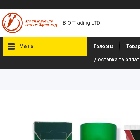
BIO Trading LTD
Меню
Головна
Товар
Доставка та оплат
Товари та послуги
Бритвені приналежності й
аксесуари
Електробритви та аксесуари
до електробритв
Гігієна та здоров'я
Іграшки
Сумки, рюкзаки
Аксесуари з натуральної шкіри
(пітон, крокодил)