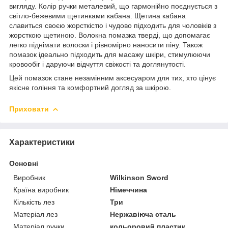
вигляду. Колір ручки металевий, що гармонійно поєднується з
світло-бежевими щетинками кабана. Щетина кабана
славиться своєю жорсткістю і чудово підходить для чоловіків з
жорсткою щетиною. Волокна помазка тверді, що допомагає
легко піднімати волоски і рівномірно наносити піну. Також
помазок ідеально підходить для масажу шкіри, стимулюючи
кровообіг і даруючи відчуття свіжості та доглянутості.
Цей помазок стане незамінним аксесуаром для тих, хто цінує
якісне гоління та комфортний догляд за шкірою.
Приховати
Характеристики
Основні
Виробник
Wilkinson Sword
Країна виробник
Німеччина
Кількість лез
Три
Матеріал лез
Нержавіюча сталь
Матеріал ручки
кольоровий пластик