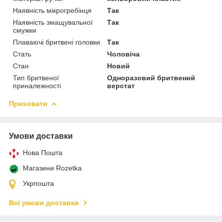
Наявність мікрогребінця
Так
Наявність змащувальної
Так
смужки
Плаваючі бритвені головки
Так
Стать
Чоловіча
Стан
Новий
Тип бритвеної
Одноразовий бритвений
приналежності
верстат
Приховати
Умови доставки
Нова Пошта
Магазини Rozetka
Укрпошта
Всі умови доставки