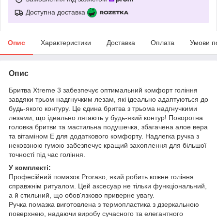
Доступна доставка
Опис
Характеристики
Доставка
Оплата
Умови п
Опис
Бритва Xtreme 3 забезпечує оптимальний комфорт гоління
завдяки трьом надгнучким лезам, які ідеально адаптуються до
будь-якого контуру. Це єдина бритва з трьома надгнучкими
лезами, що ідеально лягають у будь-який контур! Поворотна
головка бритви та мастильна подушечка, збагачена алое вера
та вітаміном Е для додаткового комфорту. Надлегка ручка з
нековзною гумою забезпечує кращий захоплення для більшої
точності під час гоління.
У комплекті:
Професійний помазок Proraso, який робить кожне гоління
справжнім ритуалом. Цей аксесуар не тільки функціональний,
а й стильний, що обов'язково приверне увагу.
Ручка помазка виготовлена з термопластика з дзеркальною
поверхнею, надаючи виробу сучасного та елегантного