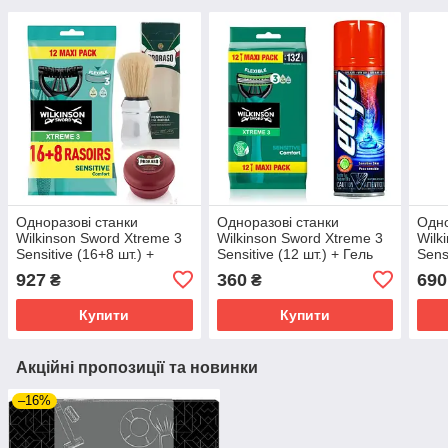
Одноразові станки
Одноразові станки
Одно
Wilkinson Sword Xtreme 3
Wilkinson Sword Xtreme 3
Wilk
Sensitive (16+8 шт.) +
Sensitive (12 шт.) + Гель
Sens
Proraso помазок + Мило
для гоління Wilkinson
пома
927
360
690
₴
₴
для жорсткої щетини 150
EDGE
голі
мл
Купити
Купити
Акційні пропозиції та новинки
–16%