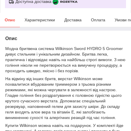
Доступна доставка
Опис
Характеристики
Доставка
Оплата
Умови п
Опис
Модна бритвена система Wilkinson Sword HYDRO 5 Groomer
дивує стильним і унікальним дизайном. Бритва легка,
практична і відповідає навіть на найбільш строгі вимоги. З нею
гоління ніколи не перетворюється на вимучену процедуру, а
проходить швидко, якісно і без порізів.
На відміну від інших бритв, верстат Wilkinson може
похвалитися вбудованим триммером з трьома різними
режимами, які можна чергувати в залежності від настрою.
Гладке гоління без роздратування є головною гідністю цього
крутого сучасного верстата. Допомагає спеціальний
резервуар, наповнений гелем для захисту шкіри. До складу
геля входять алое вера та вітамін Е, які запобігають
виникненню сухості та алергічних реакцій під час гоління.
Купити Wilkinson можна навіть на подарунок. У комплекті йде
три картриджі. А головку лезів можна зняти і промити в будь-