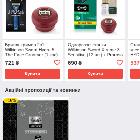
Бритва-тример 2в1
Одноразові станки
Стан
Wilkinson Sword Hydro 5
Wilkinson Sword Xtreme 3
касе
The Face Groomer (1 кас)
Sensitive (12 шт.) + Proraso
HYD
+ мило для гоління
помазок + мило для
721
690
537
₴
₴
Proraso для жорсткої
гоління 150 мл
щетини
Купити
Купити
Акційні пропозиції та новинки
–16%