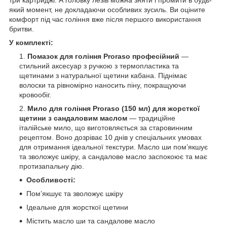
який момент, не докладаючи особливих зусиль. Ви оціните
комфорт під час гоління вже після першого використання
бритви.
У комплекті:
Помазок для гоління Proraso професійний
—
стильний аксесуар з ручкою з термопластика та
щетинами з натуральної щетини кабана. Піднімає
волоски та рівномірно наносить піну, покращуючи
кровообіг.
Мило для гоління Proraso (150 мл) для жорсткої
щетини з сандаловим маслом
— традиційне
італійське мило, що виготовляється за старовинним
рецептом. Воно дозріває 10 днів у спеціальних умовах
для отримання ідеальної текстури. Масло ши пом’якшує
та зволожує шкіру, а сандалове масло заспокоює та має
протизапальну дію.
Особливості:
Пом’якшує та зволожує шкіру
Ідеальне для жорсткої щетини
Містить масло ши та сандалове масло