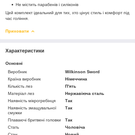
Не містить парабенів і силіконів
Цей комплект ідеальний для тих, хто цінує стиль і комфорт під
час гоління.
Приховати
Характеристики
Основні
Виробник
Wilkinson Sword
Країна виробник
Німеччина
Кількість лез
П'ять
Матеріал лез
Нержавіюча сталь
Наявність мікрогребінця
Так
Наявність змащувальної
Так
смужки
Плаваючі бритвені головки
Так
Стать
Чоловіча
Стан
Новий