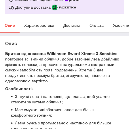
Доступна доставка
Опис
Характеристики
Доставка
Оплата
Умови п
Опис
Бритва одноразова Wilkinson Sword Xtreme 3 Sensitive
повторює всі вигини обличчя, добре заточені леза дбайливо
зрізають волоски, а просочені натуральними екстрактами
смужки запобігають появі подразнень. Xtreme 3 дає
продуктивність преміум бритви, зі зручністю, гігієною та
одноразовою вартістю.
Особливості:
3 гнучкі лопаті на головці, що плаває, щоб уважно
стежити за кутами обличчя;
Має смужки, які збагачені алое для більш
комфортного гоління;
Легка ручка з прогумованою частиною для більшої
керованості та контролю;