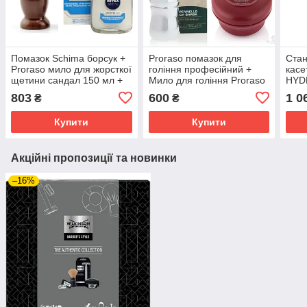
Помазок Schima борсук +
Proraso помазок для
Стан
Proraso мило для жорсткої
гоління професійний +
касе
щетини сандал 150 мл +
Мило для гоління Proraso
HYD
бальзам після гоління
для жорсткої щетини з
Pror
803
600
1 0
₴
₴
Nivea Men Sensitive 100
сандаловим маслом 150
для 
мл
мл 02751-3
мл
Купити
Купити
Акційні пропозиції та новинки
–16%