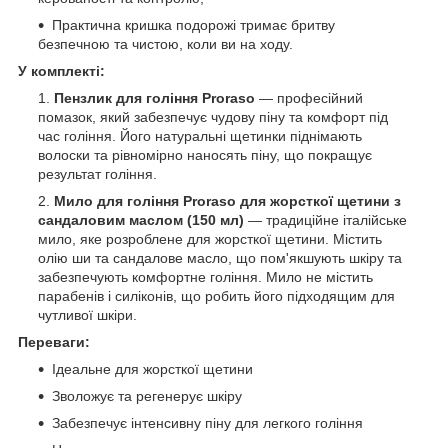
Практична кришка подорожі тримає бритву
безпечною та чистою, коли ви на ходу.
У комплекті:
Пензлик для гоління Proraso
— професійний
помазок, який забезпечує чудову піну та комфорт під
час гоління. Його натуральні щетинки піднімають
волоски та рівномірно наносять піну, що покращує
результат гоління.
Мило для гоління Proraso для жорсткої щетини з
сандаловим маслом (150 мл)
— традиційне італійське
мило, яке розроблене для жорсткої щетини. Містить
олію ши та сандалове масло, що пом'якшують шкіру та
забезпечують комфортне гоління. Мило не містить
парабенів і силіконів, що робить його підходящим для
чутливої шкіри.
Переваги:
Ідеальне для жорсткої щетини
Зволожує та регенерує шкіру
Забезпечує інтенсивну піну для легкого гоління