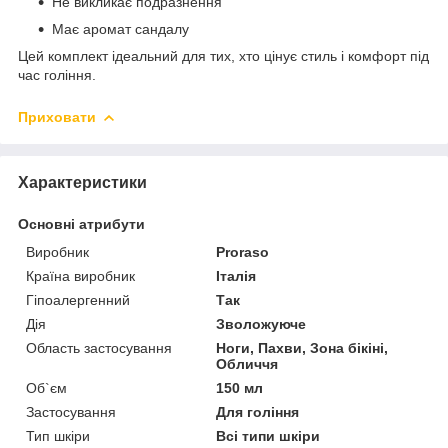
Не викликає подразнення
Має аромат сандалу
Цей комплект ідеальний для тих, хто цінує стиль і комфорт під
час гоління.
Приховати
Характеристики
Основні атрибути
Виробник
Proraso
Країна виробник
Італія
Гіпоалергенний
Так
Дія
Зволожуюче
Область застосування
Ноги, Пахви, Зона бікіні,
Обличчя
Об`єм
150 мл
Застосування
Для гоління
Тип шкіри
Всі типи шкіри