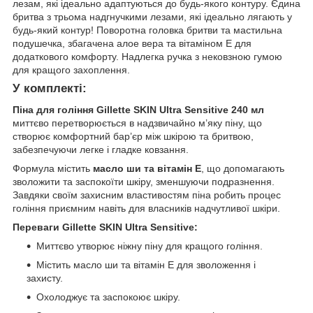
лезам, які ідеально адаптуються до будь-якого контуру. Єдина
бритва з трьома надгнучкими лезами, які ідеально лягають у
будь-який контур! Поворотна головка бритви та мастильна
подушечка, збагачена алое вера та вітаміном Е для
додаткового комфорту. Надлегка ручка з нековзною гумою
для кращого захоплення.
У комплекті:
Піна для гоління Gillette SKIN Ultra Sensitive
240 мл
миттєво перетворюється в надзвичайно м’яку піну, що
створює комфортний бар’єр між шкірою та бритвою,
забезпечуючи легке і гладке ковзання.
Формула містить
масло ши та вітамін Е
, що допомагають
зволожити та заспокоїти шкіру, зменшуючи подразнення.
Завдяки своїм захисним властивостям піна робить процес
гоління приємним навіть для власників надчутливої шкіри.
Переваги Gillette SKIN Ultra Sensitive:
Миттєво утворює ніжну піну для кращого гоління.
Містить масло ши та вітамін Е для зволоження і
захисту.
Охолоджує та заспокоює шкіру.