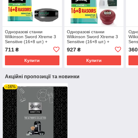
Одноразові станки
Одноразові станки
Одно
Wilkinson Sword Xtreme 3
Wilkinson Sword Xtreme 3
Wilk
Sensitive (16+8 шт.) +
Sensitive (16+8 шт.) +
Sens
Мило для гоління
Proraso помазок + Мило
для 
711
927
360
₴
₴
Wilkinson Sword для
для жорсткої щетини 150
EDG
чутливої шкіри 125 г
мл
Купити
Купити
Акційні пропозиції та новинки
–16%