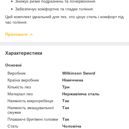
Знижує ризик подразнень та почервоніння.
Забезпечує комфортне та гладке гоління.
Цей комплект ідеальний для тих, хто цінує стиль і комфорт під
час гоління.
Приховати
Характеристики
Основні
Виробник
Wilkinson Sword
Країна виробник
Німеччина
Кількість лез
Три
Матеріал лез
Нержавіюча сталь
Наявність мікрогребінця
Так
Наявність змащувальної
Так
смужки
Плаваючі бритвені головки
Так
Стать
Чоловіча