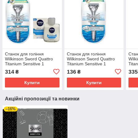
Станок для гоління
Станок для гоління
Стан
Wilkinson Sword Quattro
Wilkinson Sword Quattro
Wilk
Titanium Sensitive 1
Titanium Sensitive 1
Tita
картридж + Nivea Men
картридж W0089
карт
314
136
335
₴
₴
Sensitive Cooling бальзам
голі
після гоління
для 
Купити
Купити
Акційні пропозиції та новинки
–16%