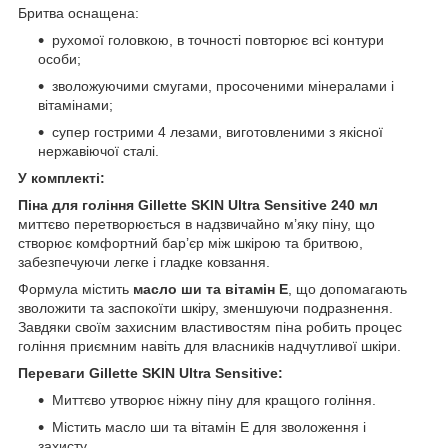
Бритва оснащена:
рухомої головкою, в точності повторює всі контури
особи;
зволожуючими смугами, просоченими мінералами і
вітамінами;
супер гострими 4 лезами, виготовленими з якісної
нержавіючої сталі.
У комплекті:
Піна для гоління Gillette SKIN Ultra Sensitive
240 мл
миттєво перетворюється в надзвичайно м’яку піну, що
створює комфортний бар’єр між шкірою та бритвою,
забезпечуючи легке і гладке ковзання.
Формула містить
масло ши та вітамін Е
, що допомагають
зволожити та заспокоїти шкіру, зменшуючи подразнення.
Завдяки своїм захисним властивостям піна робить процес
гоління приємним навіть для власників надчутливої шкіри.
Переваги Gillette SKIN Ultra Sensitive:
Миттєво утворює ніжну піну для кращого гоління.
Містить масло ши та вітамін Е для зволоження і
захисту.