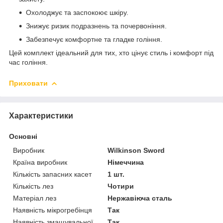
Охолоджує та заспокоює шкіру.
Знижує ризик подразнень та почервоніння.
Забезпечує комфортне та гладке гоління.
Цей комплект ідеальний для тих, хто цінує стиль і комфорт під
час гоління.
Приховати
Характеристики
Основні
Виробник
Wilkinson Sword
Країна виробник
Німеччина
Кількість запасних касет
1 шт.
Кількість лез
Чотири
Матеріал лез
Нержавіюча сталь
Наявність мікрогребінця
Так
Наявність змащувальної
Так