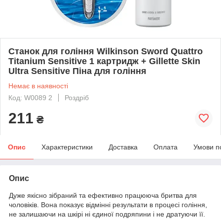
Станок для гоління Wilkinson Sword Quattro
Titanium Sensitive 1 картридж + Gillette Skin
Ultra Sensitive Піна для гоління
Немає в наявності
Код: W0089 2
Роздріб
211
₴
Опис
Характеристики
Доставка
Оплата
Умови п
Опис
Дуже якісно зібраний та ефективно працююча бритва для
чоловіків. Вона показує відмінні результати в процесі гоління,
не залишаючи на шкірі ні єдиної подряпини і не дратуючи її.