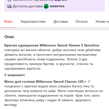
Доступна доставка
Опис
Характеристики
Доставка
Оплата
Умови п
Опис
Бритва одноразова Wilkinson Sword Xtreme 3 Sensitive
повторює всі вигини обличчя, добре заточені леза дбайливо
зрізають волоски, а просочені натуральними екстрактами
смужки запобігають появі подразнень. Xtreme 3 дає
продуктивність преміум бритви, зі зручністю, гігієною та
одноразовою вартістю.
У комплекті:
Мило для гоління Wilkinson Sword Classic 125 г
. У
поєднанні з гарячою водою воно утворює багату піну та
допомагає лезу ковзати по шкірі. Мило пом'якшує волосся на
обличчі, зменшуючи подразнення та порізи. Крім того, воно
зволожує втомлену шкіру і надає їй свіжого, здорового
вигляду.