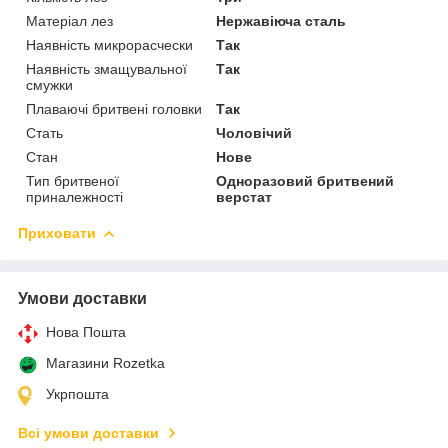
Матеріал лез
Нержавіюча сталь
Наявність микрорасчески
Так
Наявність змащувальної
Так
смужки
Плаваючі бритвені головки
Так
Стать
Чоловічий
Стан
Нове
Тип бритвеної
Одноразовий бритвений
приналежності
верстат
Приховати
Умови доставки
Нова Пошта
Магазини Rozetka
Укрпошта
Всі умови доставки