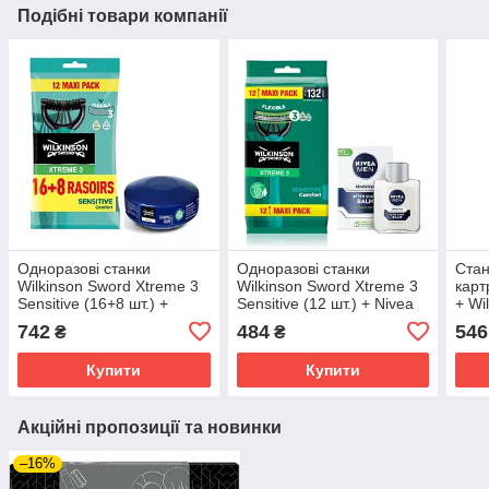
Подібні товари компанії
Одноразові станки
Одноразові станки
Стан
Wilkinson Sword Xtreme 3
Wilkinson Sword Xtreme 3
карт
Sensitive (16+8 шт.) +
Sensitive (12 шт.) + Nivea
+ Wi
Wilkinson Essential мило
Men Sensitive бальзам
для 
742
484
546
₴
₴
для гоління 125 г
після гоління 100 мл
Купити
Купити
Акційні пропозиції та новинки
–16%