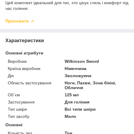
Цей комплект ідеальний для тих, хто цінує стиль і комфорт під
час гоління.
Приховати
Характеристики
Основні атрибути
Виробник
Wilkinson Sword
Країна виробник
Німеччина
Дія
Зволожуюче
Область застосування
Ноги, Пахви, Зона бікіні,
Обличчя
Об`єм
125 мл
Застосування
Для гоління
Тип шкіри
Всі типи шкіри
Тип засобу
Мило
Основні
Кількість лез
Три