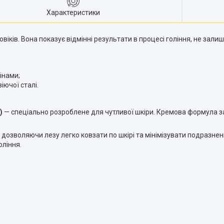
Характеристики
ів. Вона показує відмінні результати в процесі гоління, не залиша
інами;
іючої сталі.
)
— спеціально розроблене для чутливої шкіри. Кремова формула за
я, дозволяючи лезу легко ковзати по шкірі та мінімізувати подразн
оління.