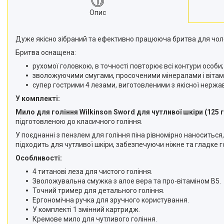
Опис
Дуже якісно зібраний та ефективно працююча бритва для чоловік
Бритва оснащена:
рухомої головкою, в точності повторює всі контури особи;
зволожуючими смугами, просоченими мінералами і вітам
супер гострими 4 лезами, виготовленими з якісної нержав
У комплекті:
Мило для гоління Wilkinson Sword для чутливої шкіри (125 г
підготовленою до класичного гоління.
У поєднанні з пензлем для гоління піна рівномірно наноситьс
підходить для чутливої шкіри, забезпечуючи ніжне та гладке г
Особливості:
4 титанові леза для чистого гоління.
Зволожувальна смужка з алое вера та про-вітаміном B5.
Точний тример для детального гоління.
Ергономічна ручка для зручного користування.
У комплекті 1 змінний картридж.
Кремове мило для чутливого гоління.