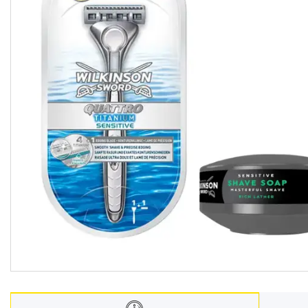
Взуття
Екіпірування для полювання та
риболовлі
Засоби приглушення
радіосигналу
Товари з Польщі
Побутова хімія з Європи
Меблеві тканини
Аксесуари для мобільних
телефонів
Чай, кава
Снеки
Парфумерія
Жіночі епілятори
Електричні зубні щітки
Про нас
Відгуки