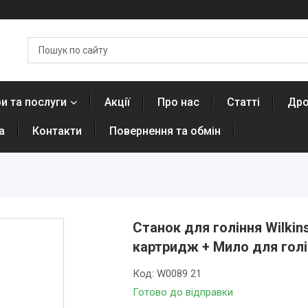
и та послуги
Акції
Про нас
Статті
Дро
а
Контакти
Повернення та обмін
Станок для гоління Wilkins
картридж + Мило для голі
Код:
W0089 21
Готово до відправки