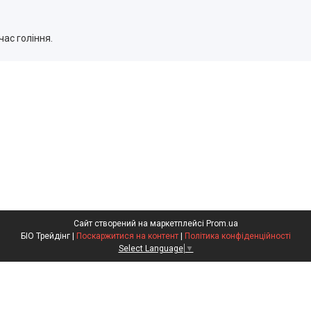
час гоління.
Сайт створений на маркетплейсі
Prom.ua
БІО Трейдінг |
Поскаржитися на контент
|
Політика конфіденційності
Select Language
▼