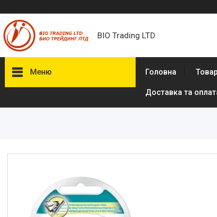
BIO Trading LTD
Меню
Головна
Товар
Доставка та оплат
Товари та послуги
Бритвені приналежності й
аксесуари
Електробритви та аксесуари
до електробритв
Гігієна та здоров'я
Іграшки
Сумки, рюкзаки
Аксесуари з натуральної шкіри
(пітон, крокодил)