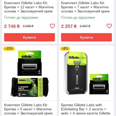
Комплект Gillette Labs Kit:
Комплект Gillette Labs Kit:
Бритва + 12 касет + Магнітна
Бритва + 7 касет + Магнітна
основа + Зволожуючий крем
основа + Зволожуючий крем
100 мл + Сумка
100 мл + Сумка
Готово до відправки
Готово до відправки
2 746
2 257
₴
₴
3 296 ₴
2 657 ₴
Купити
Купити
–15%
–8%
Комплект Gillette Labs Kit:
Бритва Gillette Labs with
Бритва + 5 касет + Магнітна
Exfoliating Bar + 2 касети +
основа + Зволожуючий крем
кейс + 4 змінні касети Gillette