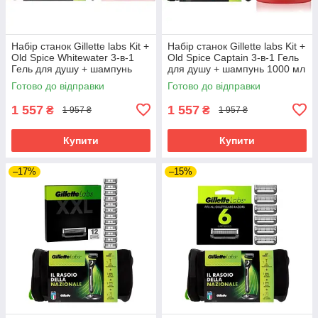
Набір станок Gillette labs Kit +
Набір станок Gillette labs Kit +
Old Spice Whitewater 3-в-1
Old Spice Captain 3-в-1 Гель
Гель для душу + шампунь
для душу + шампунь 1000 мл
1000 мл в Подарунок
в Подарунок
Готово до відправки
Готово до відправки
1 557
1 557
₴
₴
1 957 ₴
1 957 ₴
Купити
Купити
–17%
–15%