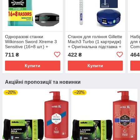
Одноразові станки
Станок для гоління Gillette
Набі
Wilkinson Sword Xtreme 3
Mach3 Turbo (1 картридж)
для 
Sensitive (16+8 шт.) +
+ Оригінальна підставка +
Comf
Мило для гоління
Wilkinson Essential Мило
Мило
711
422
464
₴
₴
Wilkinson Sword для
для гоління 125 г
Wilk
чутливої шкіри 125 г
Купити
Купити
Акційні пропозиції та новинки
–20%
–20%