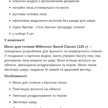
класичні моделі з ергономічним дизайном
потрійні леза оптимальної гостроти
рухлива головка леза
ефективне видалення волосків без шкоди для шкіри
Одна бритва - п'ять якісних процедур гоління
у наборі 3 шт.
У комплекті:
Мило для гоління Wilkinson Sword Classic (125 г)
—
спеціально розроблене для зручного та комфортного гоління.
У поєднанні з гарячою водою, мило утворює багату піну, яка
допомагає лезу ковзати по шкірі. Воно м'якше волосся на
обличчі, зменшуючи роздратування та порізи. Мило також
зволожує шкіру, надаючи їй свіжий та здоровий вигляд.
Особливості:
Мило для гоління з багатою піною
Пом'якшує волосся на обличчі
Зменшує роздратування та порізи
Зволожує шкіру