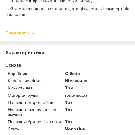
Додає шкірі свіжий та здоровий вигляд
Цей комплект ідеальний для тих, хто цінує стиль і комфорт під
час гоління.
Приховати
Характеристики
Основні
Виробник
Gillette
Країна виробник
Німеччина
Кількість лез
Три
Матеріал ручки
пластмаса
Наявність мікрогребінця
Так
Наявність змащувальної
Так
смужки
Плаваючі бритвені головки
Так
Стать
Чоловіча