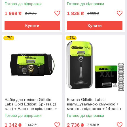
100 мл + Сумка
Labs
Готово до відправки
Готово до відправки
1 998
1 838
₴
₴
2 348 ₴
1 988 ₴
Купити
Купити
–7%
–7%
Набір для гоління Gillette
Бритва Gillette Labs з
Labs Gold Edition: Бритва (1
відлущувальною смужкою +
кас.) + Настінне кріплення +
магнітна підставка + 14 касет
Гель 200 мл + Сумка 02894
+ кейс
Готово до відправки
Готово до відправки
1 342
2 736
₴
₴
1 442 ₴
2 936 ₴