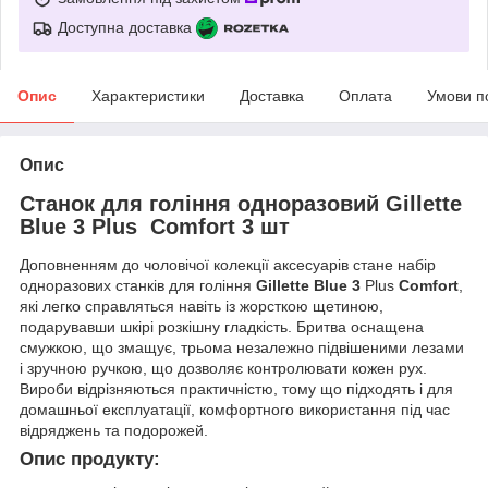
Доступна доставка
Опис
Характеристики
Доставка
Оплата
Умови п
Опис
Станок для гоління одноразовий Gillette
Blue 3 Plus Comfort 3 шт
Доповненням до чоловічої колекції аксесуарів стане набір
одноразових станків для гоління
Gillette Blue 3
Plus
Comfort
,
які легко справляться навіть із жорсткою щетиною,
подарувавши шкірі розкішну гладкість. Бритва оснащена
смужкою, що змащує, трьома незалежно підвішеними лезами
і зручною ручкою, що дозволяє контролювати кожен рух.
Вироби відрізняються практичністю, тому що підходять і для
домашньої експлуатації, комфортного використання під час
відряджень та подорожей.
Опис продукту: