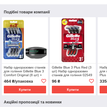
Подібні товари компанії
Набір одноразових станків
Gillette Blue 3 Plus Red (3
Набі
для гоління Gillette Blue 3
шт) Набір одноразових
для 
Comfort Original (8 шт) +
станків для гоління 02549
Plus
Мило для гоління
для 
464
96
335
₴/упаковка
₴
Wilkinson Sword 125 г
Swor
шкір
Купити
Купити
Акційні пропозиції та новинки