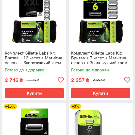
Комплект Gillette Labs Kit:
Комплект Gillette Labs Kit:
Бритва + 12 касет + Магнітна
Бритва + 7 касет + Магнітна
основа + Зволожуючий крем
основа + Зволожуючий крем
100 мл + Сумка
100 мл + Сумка
Готово до відправки
Готово до відправки
2 746
2 257
₴
₴
3 296 ₴
2 657 ₴
Купити
Купити
–15%
–8%