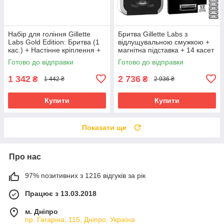
Набір для гоління Gillette
Бритва Gillette Labs з
Labs Gold Edition: Бритва (1
відлущувальною смужкою +
кас.) + Настінне кріплення +
магнітна підставка + 14 касет
Гель 200 мл + Сумка 02894
+ кейс
Готово до відправки
Готово до відправки
1 342
2 736
₴
₴
1 442 ₴
2 936 ₴
Купити
Купити
Показати ще
Про нас
97% позитивних з 1216 відгуків за рік
Працює з 13.03.2018
м. Дніпро
пр. Гагаріна, 115, Дніпро, Україна