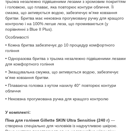
трьома незалежно підвішеними лезами з хромовим покриттям
і головкою, що плаває, яка повторює контури обличчя. Її
смазка, що активується водою, забезпечує м'яке ковзання
бритви. Бритва має нековзна прогумовану ручку для кращого
контролю і на 100% легше леза, що промиваються (у
порівнянні з Blue II Plus).
Особливості
• Кожна бритва забезпечує до 10 процедур комфортного
гоління
• Одноразова бритва з трьома незалежно підвішеними лезами
для комфортного гоління
• Змащувальна смужка, що активується водою, забезпечує
м'яке ковзання бритви.
• Плаваюча головка з кутом нахилу 40° повторює контури
обличчя
• Нековзна прогумована ручка для кращого контролю
У комплекті:
Піна для гоління Gillette SKIN Ultra Sensitive (240 г)
—
створена спеціально для чоловіків із надчутливою шкірою.