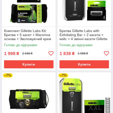
Комплект Gillette Labs Kit:
Бритва Gillette Labs with
Бритва + 5 касет + Магнітна
Exfoliating Bar + 2 касети +
основа + Зволожуючий крем
кейс + 4 змінні касети Gillette
100 мл + Сумка
Labs
Готово до відправки
Готово до відправки
1 998
1 838
₴
₴
2 348 ₴
1 988 ₴
Купити
Купити
–7%
–7%