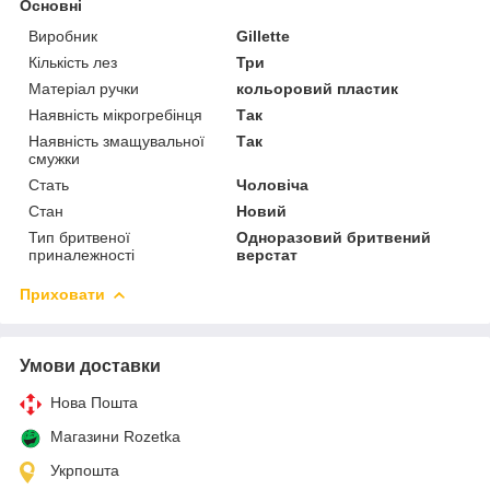
Основні
Виробник
Gillette
Кількість лез
Три
Матеріал ручки
кольоровий пластик
Наявність мікрогребінця
Так
Наявність змащувальної
Так
смужки
Стать
Чоловіча
Стан
Новий
Тип бритвеної
Одноразовий бритвений
приналежності
верстат
Приховати
Умови доставки
Нова Пошта
Магазини Rozetka
Укрпошта