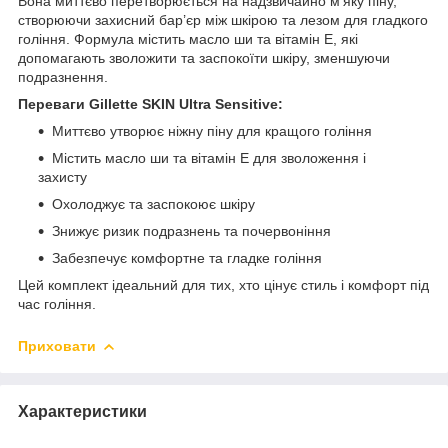
Вона миттєво перетворюється на надзвичайно м’яку піну,
створюючи захисний бар’єр між шкірою та лезом для гладкого
гоління. Формула містить масло ши та вітамін Е, які
допомагають зволожити та заспокоїти шкіру, зменшуючи
подразнення.
Переваги Gillette SKIN Ultra Sensitive:
Миттєво утворює ніжну піну для кращого гоління
Містить масло ши та вітамін Е для зволоження і
захисту
Охолоджує та заспокоює шкіру
Знижує ризик подразнень та почервоніння
Забезпечує комфортне та гладке гоління
Цей комплект ідеальний для тих, хто цінує стиль і комфорт під
час гоління.
Приховати
Характеристики