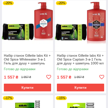
–20%
–20%
Набір станок Gillette labs Kit +
Набір станок Gillette labs Kit +
Old Spice Whitewater 3-в-1
Old Spice Captain 3-в-1 Гель
Гель для душу + шампунь
для душу + шампунь 1000 мл
1000 мл в Подарунок
в Подарунок
Готово до відправки
Готово до відправки
1 557
1 557
₴
₴
1 957 ₴
1 957 ₴
Купити
Купити
–17%
–15%