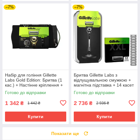
–7%
–7%
Набір для гоління Gillette
Бритва Gillette Labs з
Labs Gold Edition: Бритва (1
відлущувальною смужкою +
кас.) + Настінне кріплення +
магнітна підставка + 14 касет
Гель 200 мл + Сумка 02894
+ кейс
Готово до відправки
Готово до відправки
1 342
2 736
₴
₴
1 442 ₴
2 936 ₴
Купити
Купити
Показати ще