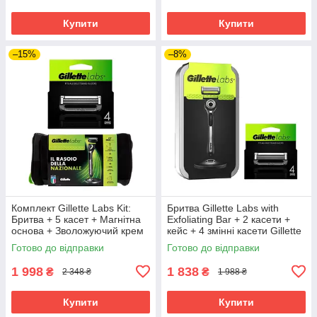
Купити
Купити
–15%
–8%
Комплект Gillette Labs Kit:
Бритва Gillette Labs with
Бритва + 5 касет + Магнітна
Exfoliating Bar + 2 касети +
основа + Зволожуючий крем
кейс + 4 змінні касети Gillette
100 мл + Сумка
Labs
Готово до відправки
Готово до відправки
1 998
1 838
₴
₴
2 348 ₴
1 988 ₴
Купити
Купити