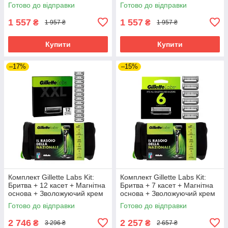
1000 мл в Подарунок
в Подарунок
Готово до відправки
Готово до відправки
1 557
1 557
₴
₴
1 957 ₴
1 957 ₴
Купити
Купити
–17%
–15%
Комплект Gillette Labs Kit:
Комплект Gillette Labs Kit:
Бритва + 12 касет + Магнітна
Бритва + 7 касет + Магнітна
основа + Зволожуючий крем
основа + Зволожуючий крем
100 мл + Сумка
100 мл + Сумка
Готово до відправки
Готово до відправки
2 746
2 257
₴
₴
3 296 ₴
2 657 ₴