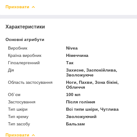
Приховати
Характеристики
Основні атрибути
Виробник
Nivea
Країна виробник
Німеччина
Гіпоалергенний
Так
Дія
Захисне, Заспокійлива,
Зволожуюче
Область застосування
Ноги, Пахви, Зона бікіні,
Обличчя
Об`єм
100 мл
Застосування
Після гоління
Тип шкіри
Всі типи шкіри, Чутлива
Тип крему
Зволожуючий
Тип засобу
Бальзам
Приховати