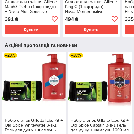
Станок для гоління Gillette
Станок для гоління Gillette
Набі
Mach3 Turbo (1 картридж)
King C (1 картридж) +
для 
+ Nivea Men Sensitive
Nivea Men Sensitive
Plus
бальзам після гоління 100
Cooling бальзам після
післ
391
494
335
₴
₴
мл
гоління 100 мл
Sens
Купити
Купити
Акційні пропозиції та новинки
–20%
–20%
Набір станок Gillette labs Kit +
Набір станок Gillette labs Kit +
Old Spice Whitewater 3-в-1
Old Spice Captain 3-в-1 Гель
Гель для душу + шампунь
для душу + шампунь 1000 мл