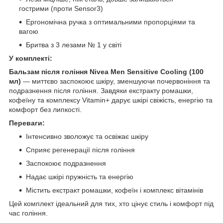
гострими (проти Sensor3)
Ергономічна ручка з оптимальними пропорціями та
вагою
Бритва з 3 лезами № 1 у світі
У комплекті:
Бальзам після гоління Nivea Men Sensitive Cooling (100
мл)
— миттєво заспокоює шкіру, зменшуючи почервоніння та
подразнення після гоління. Завдяки екстракту ромашки,
кофеїну та комплексу Vitamin+ дарує шкірі свіжість, енергію та
комфорт без липкості.
Переваги:
Інтенсивно зволожує та освіжає шкіру
Сприяє регенерації після гоління
Заспокоює подразнення
Надає шкірі пружність та енергію
Містить екстракт ромашки, кофеїн і комплекс вітамінів
Цей комплект ідеальний для тих, хто цінує стиль і комфорт під
час гоління.