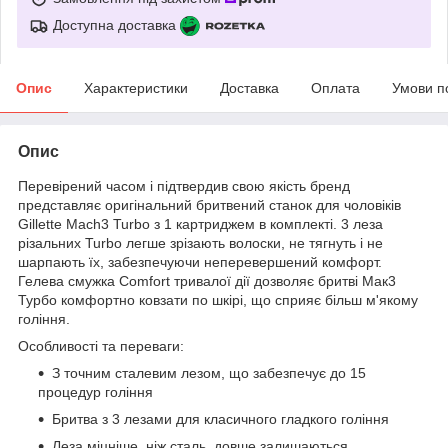
Доступна доставка
Опис
Характеристики
Доставка
Оплата
Умови п
Опис
Перевірений часом і підтвердив свою якість бренд
представляє оригінальний бритвений станок для чоловіків
Gillette Mach3 Turbo з 1 картриджем в комплекті. 3 леза
різальних Turbo легше зрізають волоски, не тягнуть і не
шарпають їх, забезпечуючи неперевершений комфорт.
Гелева смужка Comfort тривалої дії дозволяє бритві Мак3
Турбо комфортно ковзати по шкірі, що сприяє більш м'якому
гоління.
Особливості та переваги:
З точним сталевим лезом, що забезпечує до 15
процедур гоління
Бритва з 3 лезами для класичного гладкого гоління
Леза міцніше, ніж сталь, довше залишаються