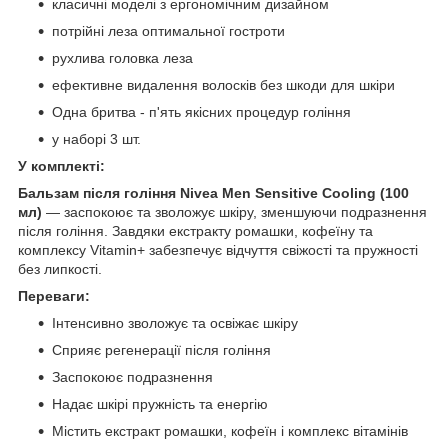
класичні моделі з ергономічним дизайном
потрійні леза оптимальної гостроти
рухлива головка леза
ефективне видалення волосків без шкоди для шкіри
Одна бритва - п'ять якісних процедур гоління
у наборі 3 шт.
У комплекті:
Бальзам після гоління Nivea Men Sensitive Cooling (100
мл)
— заспокоює та зволожує шкіру, зменшуючи подразнення
після гоління. Завдяки екстракту ромашки, кофеїну та
комплексу Vitamin+ забезпечує відчуття свіжості та пружності
без липкості.
Переваги:
Інтенсивно зволожує та освіжає шкіру
Сприяє регенерації після гоління
Заспокоює подразнення
Надає шкірі пружність та енергію
Містить екстракт ромашки, кофеїн і комплекс вітамінів