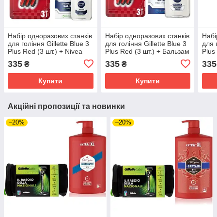
Набір одноразових станків
Набір одноразових станків
Набі
для гоління Gillette Blue 3
для гоління Gillette Blue 3
для 
Plus Red (3 шт.) + Nivea
Plus Red (3 шт.) + Бальзам
Plus
Men Sensitive бальзам
після гоління Nivea Men
післ
335
335
335
₴
₴
після гоління 100 мл
Protect & Care 100 мл
Sens
Купити
Купити
Акційні пропозиції та новинки
–20%
–20%