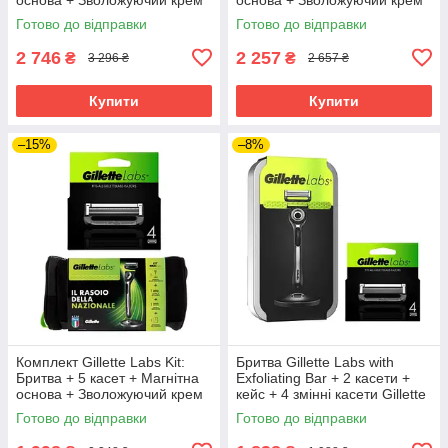
100 мл + Сумка
100 мл + Сумка
Готово до відправки
Готово до відправки
2 746
2 257
₴
₴
3 296 ₴
2 657 ₴
Купити
Купити
–15%
–8%
Комплект Gillette Labs Kit:
Бритва Gillette Labs with
Бритва + 5 касет + Магнітна
Exfoliating Bar + 2 касети +
основа + Зволожуючий крем
кейс + 4 змінні касети Gillette
100 мл + Сумка
Labs
Готово до відправки
Готово до відправки