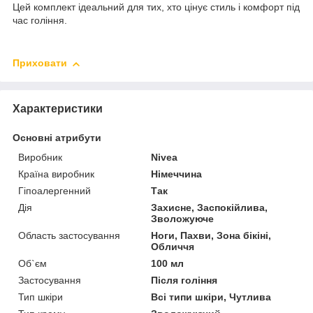
Цей комплект ідеальний для тих, хто цінує стиль і комфорт під
час гоління.
Приховати
Характеристики
Основні атрибути
Виробник
Nivea
Країна виробник
Німеччина
Гіпоалергенний
Так
Дія
Захисне, Заспокійлива,
Зволожуюче
Область застосування
Ноги, Пахви, Зона бікіні,
Обличчя
Об`єм
100 мл
Застосування
Після гоління
Тип шкіри
Всі типи шкіри, Чутлива