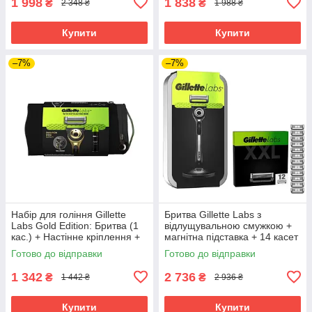
1 998
1 838
₴
₴
2 348 ₴
1 988 ₴
Купити
Купити
–7%
–7%
Набір для гоління Gillette
Бритва Gillette Labs з
Labs Gold Edition: Бритва (1
відлущувальною смужкою +
кас.) + Настінне кріплення +
магнітна підставка + 14 касет
Гель 200 мл + Сумка 02894
+ кейс
Готово до відправки
Готово до відправки
1 342
2 736
₴
₴
1 442 ₴
2 936 ₴
Купити
Купити