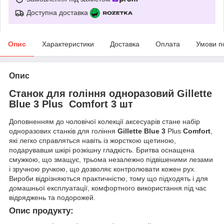
Доступна доставка
Опис
Характеристики
Доставка
Оплата
Умови п
Опис
Станок для гоління одноразовий Gillette
Blue 3 Plus Comfort 3 шт
Доповненням до чоловічої колекції аксесуарів стане набір
одноразових станків для гоління
Gillette Blue 3
Plus
Comfort
,
які легко справляться навіть із жорсткою щетиною,
подарувавши шкірі розкішну гладкість. Бритва оснащена
смужкою, що змащує, трьома незалежно підвішеними лезами
і зручною ручкою, що дозволяє контролювати кожен рух.
Вироби відрізняються практичністю, тому що підходять і для
домашньої експлуатації, комфортного використання під час
відряджень та подорожей.
Опис продукту: