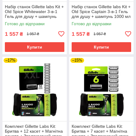
Набір станок Gillette labs Kit +
Набір станок Gillette labs Kit +
Old Spice Whitewater 3-в-1
Old Spice Captain 3-в-1 Гель
Гель для душу + шампунь
для душу + шампунь 1000 мл
1000 мл в Подарунок
в Подарунок
Готово до відправки
Готово до відправки
1 557
1 557
₴
₴
1 957 ₴
1 957 ₴
Купити
Купити
–17%
–15%
Комплект Gillette Labs Kit:
Комплект Gillette Labs Kit:
Бритва + 12 касет + Магнітна
Бритва + 7 касет + Магнітна
основа + Зволожуючий крем
основа + Зволожуючий крем