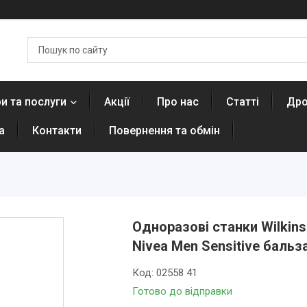
и та послуги
Акції
Про нас
Статті
Дро
а
Контакти
Повернення та обмін
Одноразові станки Wilkins
Nivea Men Sensitive бальз
Код:
02558 41
Готово до відправки