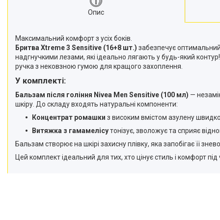
Опис
Максимальний комфорт з усіх боків.
Бритва Xtreme 3 Sensitive (16+8 шт.)
забезпечує оптимальний 
надгнучкими лезами, які ідеально лягають у будь-який контур
ручка з нековзною гумою для кращого захоплення.
У комплекті:
Бальзам після гоління Nivea Men Sensitive (100 мл)
— незамін
шкіру. До складу входять натуральні компоненти:
Концентрат ромашки
з високим вмістом азулену швидко
Витяжка з гамамелісу
тонізує, зволожує та сприяє відн
Бальзам створює на шкірі захисну плівку, яка запобігає її зн
Цей комплект ідеальний для тих, хто цінує стиль і комфорт під 