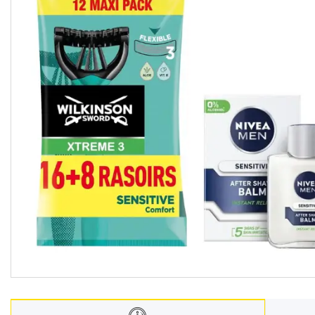
Взуття
Екіпірування для полювання та
риболовлі
Засоби приглушення
радіосигналу
Товари з Польщі
Побутова хімія з Європи
Меблеві тканини
Аксесуари для мобільних
телефонів
Чай, кава
Снеки
Парфумерія
Жіночі епілятори
Електричні зубні щітки
Про нас
Відгуки