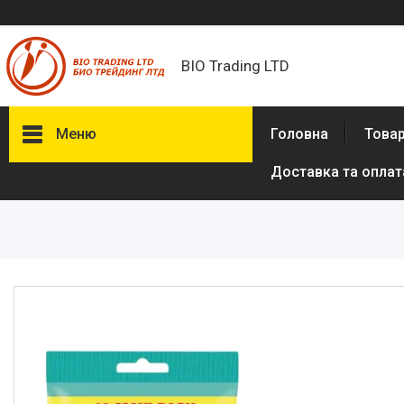
BIO Trading LTD
Меню
Головна
Товар
Доставка та оплат
Товари та послуги
Бритвені приналежності й
аксесуари
Електробритви та аксесуари
до електробритв
Гігієна та здоров'я
Іграшки
Сумки, рюкзаки
Аксесуари з натуральної шкіри
(пітон, крокодил)