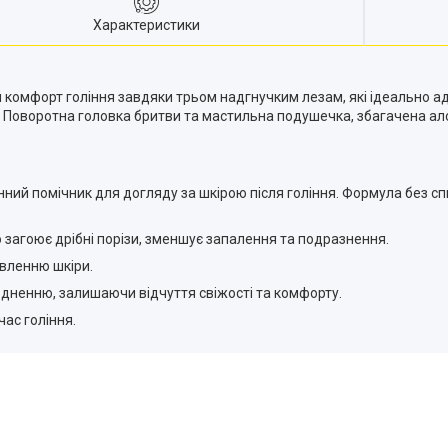
Характеристики
комфорт гоління завдяки трьом надгнучким лезам, які ідеально ад
! Поворотна головка бритви та мастильна подушечка, збагачена ал
ний помічник для догляду за шкірою після гоління. Формула без с
 загоює дрібні порізи, зменшує запалення та подразнення.
овленню шкіри.
еводненню, залишаючи відчуття свіжості та комфорту.
час гоління.