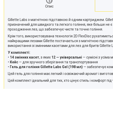
Опис
Gillette Labs з магнітною підставкою й одним картриджем. Gille
призначений для швидкого та легкого гоління, яке більше не є
проходження лез, що забезпечує чисте та точне гоління.
Крім того, використовувана технологія 2D FlexDisc рухатиметь
найкращими лезами Gillette постачається з магнітною підстав
використання зі змінними касетами для лез для бритв Gillette Lab
У комплекті:
•
14 змінних касет
, з яких
12 — універсальні
— сумісні з усіма
•
Кейс
— для зручного зберігання та транспортування
•
Гель для гоління Gillette Labs Gel (198 мл)
— забезпечує ком
Цей гель для гоління має легкий і освіжаючий аромат і виготов
Цей комплект ідеальний для тих, хто цінує стиль і комфорт під 