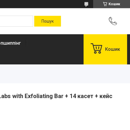
Кошик
пшиппінг
Кошик
abs with Exfoliating Bar + 14 касет + кейс