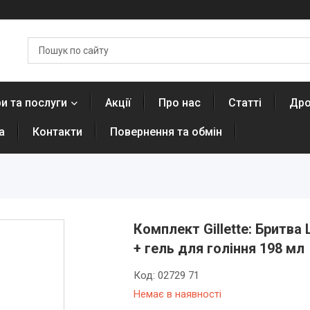
и та послуги
Акції
Про нас
Статті
Дро
а
Контакти
Повернення та обмін
Комплект Gillette: Бритва L
+ гель для гоління 198 мл
Код:
02729 71
Немає в наявності