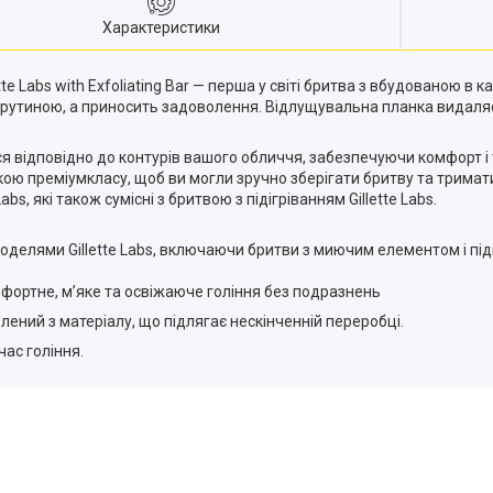
Характеристики
tte Labs with Exfoliating Bar — перша у світі бритва з вбудованою в
 рутиною, а приносить задоволення. Відлущувальна планка видаляє б
ся відповідно до контурів вашого обличчя, забезпечуючи комфорт і 
кою преміумкласу, щоб ви могли зручно зберігати бритву та тримати
s, які також сумісні з бритвою з підігріванням Gillette Labs.
 моделями Gillette Labs, включаючи бритви з миючим елементом і під
фортне, м’яке та освіжаюче гоління без подразнень
лений з матеріалу, що підлягає нескінченній переробці.
час гоління.