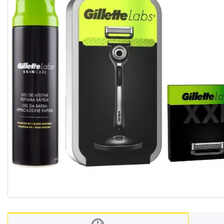
Взуття
Екіпірування для полювання та
риболовлі
Засоби приглушення
радіосигналу
Товари з Польщі
Побутова хімія з Європи
Меблеві тканини
Аксесуари для мобільних
телефонів
Чай, кава
Снеки
Парфумерія
Жіночі епілятори
Електричні зубні щітки
Про нас
Відгуки