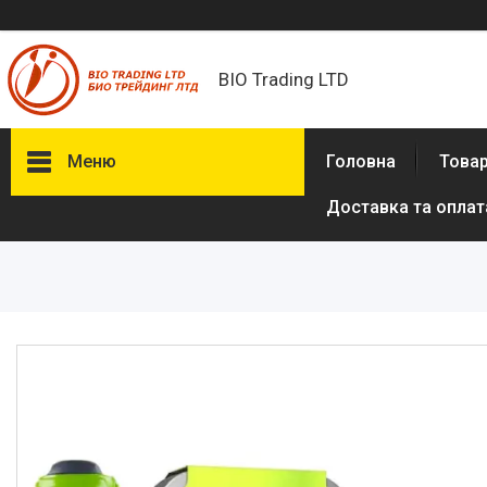
BIO Trading LTD
Меню
Головна
Товар
Доставка та оплат
Товари та послуги
Бритвені приналежності й
аксесуари
Електробритви та аксесуари
до електробритв
Гігієна та здоров'я
Іграшки
Сумки, рюкзаки
Аксесуари з натуральної шкіри
(пітон, крокодил)