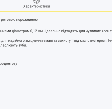
Характеристики
за ротовою порожниною.
инками діаметром
0,12 мм - ідеально підходять для чутливих ясен 
 для надійного зміцнення емалі та захисту її від кислотної ерозії. 
ослаблюють зуби.
ародонтозу
ї