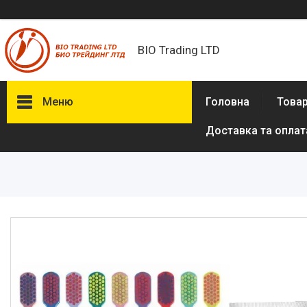
BIO Trading LTD
Меню
Головна
Товар
Доставка та оплат
Товари та послуги
Бритвені приналежності й
аксесуари
Електробритви та аксесуари
до електробритв
Гігієна та здоров'я
Іграшки
Сумки, рюкзаки
Аксесуари з натуральної шкіри
(пітон, крокодил)