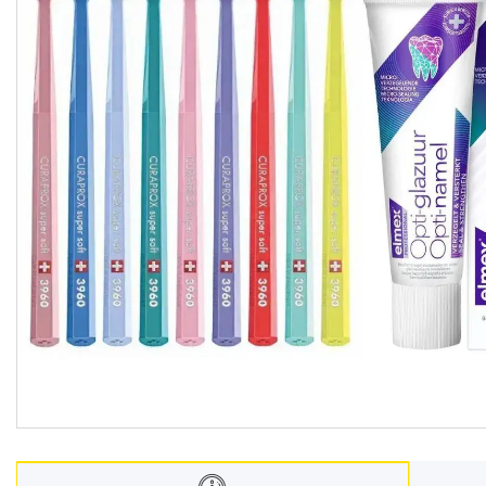
Взуття
Екіпірування для полювання та
риболовлі
Засоби приглушення
радіосигналу
Товари з Польщі
Побутова хімія з Європи
Меблеві тканини
Аксесуари для мобільних
телефонів
Чай, кава
Снеки
Парфумерія
Жіночі епілятори
Електричні зубні щітки
Про нас
Відгуки