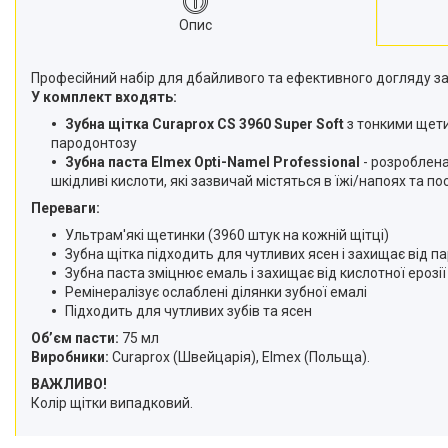
Опис
Професійний набір для дбайливого та ефективного догляду 
У комплект входять:
Зубна щітка Curaprox
CS 3960 Super Soft
з тонкими щет
пародонтозу
Зубна паста
Elmex Opti-Namel Professional
- розроблена
шкідливі кислоти, які зазвичай містяться в їжі/напоях та п
Переваги:
Ультрам'які щетинки (3960 штук на кожній щітці)
Зубна щітка підходить для чутливих ясен і захищає від п
Зубна паста зміцнює емаль і захищає від кислотної ерозі
Ремінералізує ослаблені ділянки зубної емалі
Підходить для чутливих зубів та ясен
Обʼєм пасти:
75 мл
Виробники:
Curaprox (Швейцарія), Elmex (Польща).
ВАЖЛИВО!
Колір щітки випадковий.