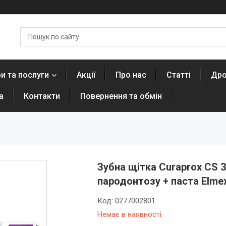
и та послуги
Акції
Про нас
Статті
Дро
а
Контакти
Повернення та обмін
Зубна щітка Curaprox CS 3
пародонтозу + паста Elmex
Код:
0277002801
Немає в наявності