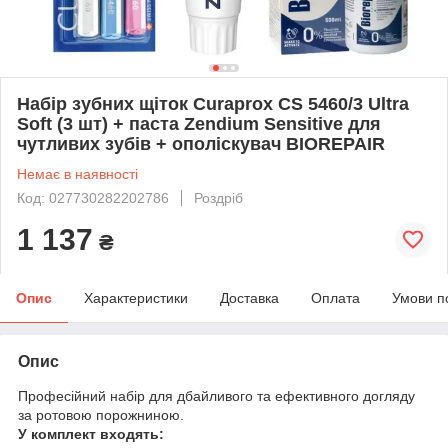
Набір зубних щіток Curaprox CS 5460/3 Ultra
Soft (3 шт) + паста Zendium Sensitive для
чутливих зубів + ополіскувач BIOREPAIR
Немає в наявності
Код: 027730282202786
Роздріб
1 137
₴
Опис
Характеристики
Доставка
Оплата
Умови п
Опис
Професійний набір для дбайливого та ефективного догляду
за ротовою порожниною.
У комплект входять: