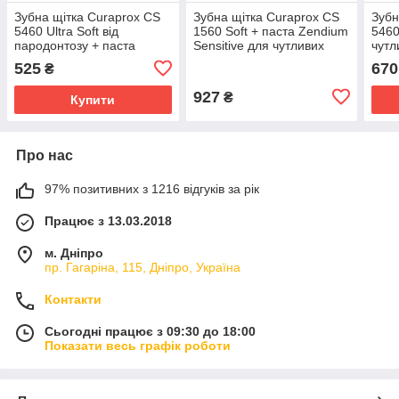
Зубна щітка Curaprox CS
Зубна щітка Curaprox CS
Зубн
5460 Ultra Soft від
1560 Soft + паста Zendium
5460
пародонтозу + паста
Sensitive для чутливих
чутл
Zendium Sensitive+White
зубів + ополіскувач
Zend
525
670
₴
відбілювання чутливих
MARVIS Cinnamon Mint
свіж
зубів
Eau De Bouche
LIST
927
₴
Купити
Про нас
97% позитивних з 1216 відгуків за рік
Працює з 13.03.2018
м. Дніпро
пр. Гагаріна, 115, Дніпро, Україна
Контакти
Сьогодні працює з 09:30 до 18:00
Показати весь графік роботи