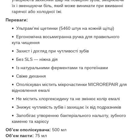
їх і зменшуючи біль, який може виникати при вживанні
гарячої або холодної їжі.
Переваги:
Ультрам'які щетинки (5460 штук на кожній щітці)
Ергономічна восьмигранна ручка для правильного
кута чищення
Захист і догляд при чутливості зубів
Без SLS — ніжна дія
Із натуральними ферментами та протеїнами
Свіже дихання
Ополіскувач містить мікрочастинки MICROREPAIR для
відновлення емалі
Не містить хлоргексидину та не змінює колір емалі
Знижує чутливість зубів і захищає їх від подразників
Запобігає утворенню бактеріального нальоту, зубного
каменю та карієсу
Обʼєм ополіскувача:
500 мл
Обʼєм пасти:
75 мл