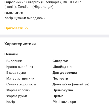
Виробники:
Curaprox (Швейцарія), BIOREPAIR
(Італія), Zendium (Нідерланди).
ВАЖЛИВО!
Колір щіточки випадковий.
Приховати
Характеристики
Основні
Виробник
Curaprox
Країна виробник
Швейцарія
Вікова група
Для дорослих
Матеріал щетини
Поліестр
Ступінь жорсткості
Дуже м'яка (sensitive)
Форма головки
Прямокутна
Форма ручки
Пряма
Колір
Різні кольори