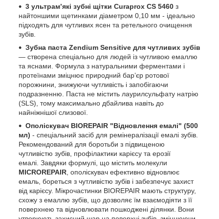
3 ультрам’які зубні щітки Curaprox CS 5460
з
найтоншими щетинками діаметром
0,10 мм - ідеально
підходять для чутливих ясен та ретельного очищення
зубів.
Зубна паста Zendium Sensitive для чутливих зубів
— створена спеціально для людей із чутливою емаллю
та яснами. Формула з натуральними ферментами і
протеїнами зміцнює природний бар’єр ротової
порожнини, знижуючи чутливість і запобігаючи
подразненню. Паста не містить лаурилсульфату натрію
(SLS), тому максимально дбайлива навіть до
найніжнішої слизової.
Ополіскувач
BIOREPAIR "Відновлення емалі" (500
мл)
- спеціальний засіб для ремінералізації емалі зубів.
Рекомендований для боротьби з підвищеною
чутливістю зубів, профілактики карієсу та ерозії
емалі. Завдяки формулі, що містить молекули
MICROREPAIR
, ополіскувач ефективно відновлює
емаль, бореться з чутливістю зубів і забезпечує захист
від карієсу. Мікрочастинки BIOREPAIR мають структуру,
схожу з емаллю зубів, що дозволяє їм взаємодіяти з її
поверхнею та відновлювати пошкоджені ділянки. Вони
утворюють захисний шар на поверхні зубів, зміцнюючи